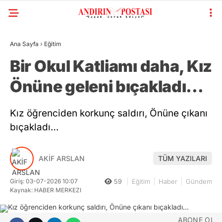
Ana Sayfa
›
Eğitim
Bir Okul Katliamı daha, Kız
Önüne geleni bıçakladı…
Kız öğrenciden korkunç saldırı, Önüne çıkanı
bıçakladı…
AKİF ARSLAN
TÜM YAZILARI
Giriş: 03-07-2026 10:07
59
Eğitim
Haber
Gündem
Kaynak: HABER MERKEZI
ABONE OL