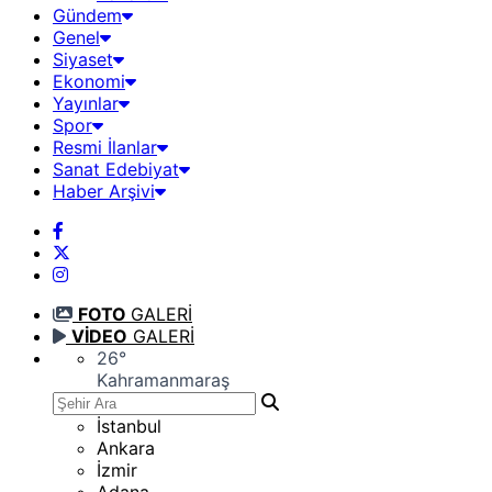
Gündem
Genel
Siyaset
Ekonomi
Yayınlar
Spor
Resmi İlanlar
Sanat Edebiyat
Haber Arşivi
FOTO
GALERİ
VİDEO
GALERİ
26
°
Kahramanmaraş
İstanbul
Ankara
İzmir