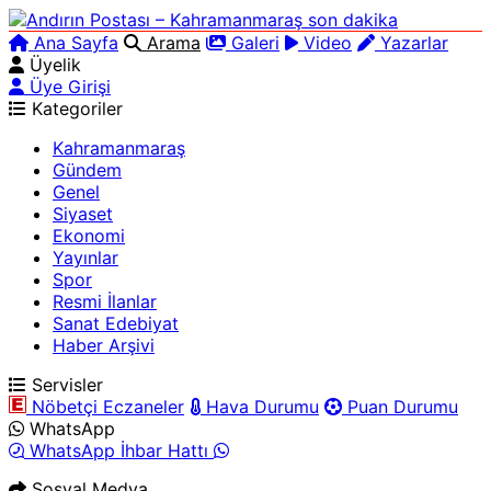
Ana Sayfa
Arama
Galeri
Video
Yazarlar
Üyelik
Üye Girişi
Kategoriler
Kahramanmaraş
Gündem
Genel
Siyaset
Ekonomi
Yayınlar
Spor
Resmi İlanlar
Sanat Edebiyat
Haber Arşivi
Servisler
Nöbetçi Eczaneler
Hava Durumu
Puan Durumu
WhatsApp
WhatsApp İhbar Hattı
Sosyal Medya