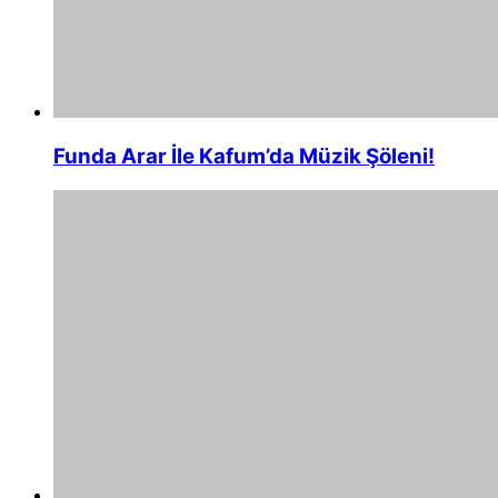
Funda Arar İle Kafum’da Müzik Şöleni!