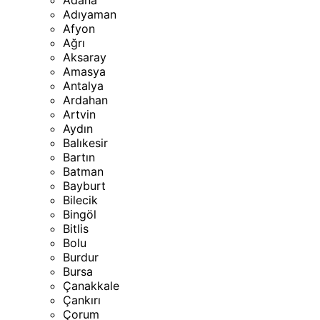
Adana
Adıyaman
Afyon
Ağrı
Aksaray
Amasya
Antalya
Ardahan
Artvin
Aydın
Balıkesir
Bartın
Batman
Bayburt
Bilecik
Bingöl
Bitlis
Bolu
Burdur
Bursa
Çanakkale
Çankırı
Çorum