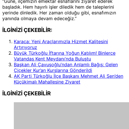
“Güne, ilçemizin emektar esnaflarını ziyaret ederek
başladık. Hem hayırlı işler diledik hem de taleplerini
yerinde dinledik. Her zaman olduğu gibi, esnafımızın
yanında olmaya devam edeceğiz.”
İLGİNİZİ ÇEKEBİLİR:
Karaca: Yeni Araçlarımızla Hizmet Kalitesini
Artırıyoruz
Büyük Türkoğlu İftarına Yoğun Katılım! Binlerce
Vatandaş Kent Meydanı’nda Buluştu
Başkan Ali Çavuşoğlu’ndan Anlamlı Bağış: Gelen
Çiçekler Kur’an Kurslarına Gönderildi
AK Parti Türkoğlu İlçe Başkanı Mehmet Ali Şen’den
Küçükimalı Mahallesine Ziyaret
İLGİNİZİ
ÇEKEBİLİR