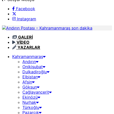
Facebook
Instagram
GALERİ
VİDEO
YAZARLAR
Kahramanmaraş
Andırın
Onikişubat
Dulkadiroğlu
Elbistan
Afşin
Göksun
Çağlayancerit
Ekinözü
Nurhak
Türkoğlu
Pazarcık