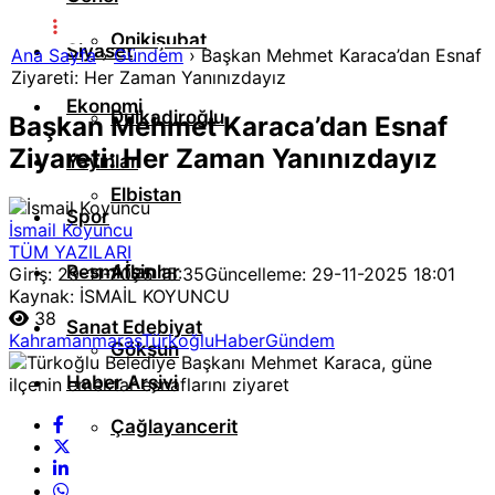
Onikişubat
Siyaset
Ana Sayfa
›
Gündem
›
Başkan Mehmet Karaca’dan Esnaf
Ziyareti: Her Zaman Yanınızdayız
Ekonomi
Dulkadiroğlu
Başkan Mehmet Karaca’dan Esnaf
Ziyareti: Her Zaman Yanınızdayız
Yayınlar
Elbistan
Spor
İsmail Koyuncu
TÜM YAZILARI
Resmi İlanlar
Afşin
Giriş: 29-11-2025 15:35
Güncelleme: 29-11-2025 18:01
Kaynak: İSMAİL KOYUNCU
38
Sanat Edebiyat
Kahramanmaraş
Türkoğlu
Haber
Gündem
Göksun
Haber Arşivi
Çağlayancerit