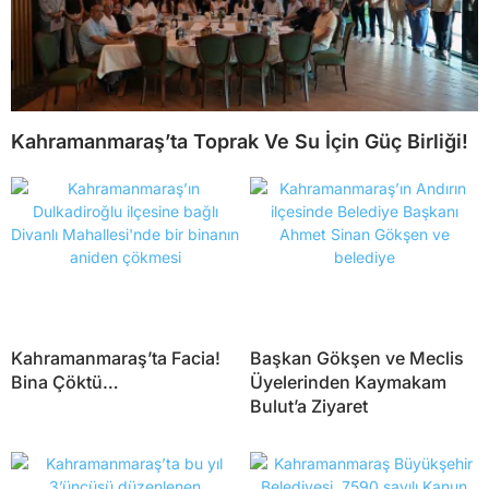
Kahramanmaraş’ta Toprak Ve Su İçin Güç Birliği!
Kahramanmaraş’ta Facia!
Başkan Gökşen ve Meclis
Bina Çöktü…
Üyelerinden Kaymakam
Bulut’a Ziyaret