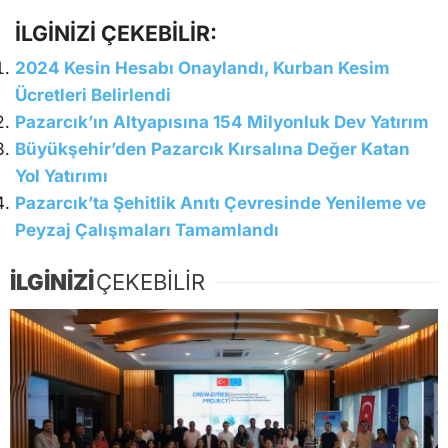
İLGİNİZİ ÇEKEBİLİR:
2024 Kesin Hesabı Onaylandı, Kurban Kesim
Ücretleri Belirlendi
Pazarcık’ın Altyapısına 154 Milyonluk Dev Yatırım
Büyükşehir’den Pazarcık Kırsalına Değer Katan
Yol Yatırımı
Pazarcık’ta Şehitlik Anıtı Çevresinde Yenileme ve
Peyzaj Çalışmaları Tamamlandı
İLGİNİZİ
ÇEKEBİLİR