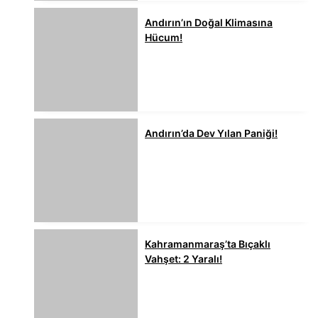
Andırın’ın Doğal Klimasına
Hücum!
Andırın’da Dev Yılan Paniği!
Kahramanmaraş’ta Bıçaklı
Vahşet: 2 Yaralı!