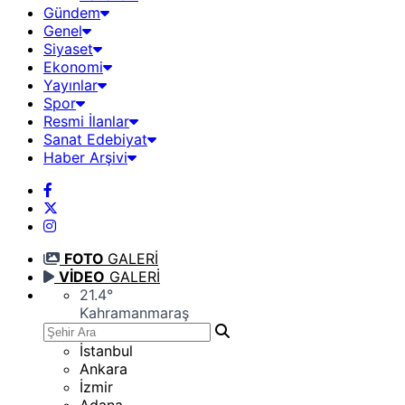
Gündem
Genel
Siyaset
Ekonomi
Yayınlar
Spor
Resmi İlanlar
Sanat Edebiyat
Haber Arşivi
FOTO
GALERİ
VİDEO
GALERİ
21.4
°
Kahramanmaraş
İstanbul
Ankara
İzmir