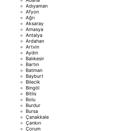
Adana
Adıyaman
Afyon
Ağrı
Aksaray
Amasya
Antalya
Ardahan
Artvin
Aydın
Balıkesir
Bartın
Batman
Bayburt
Bilecik
Bingöl
Bitlis
Bolu
Burdur
Bursa
Çanakkale
Çankırı
Çorum