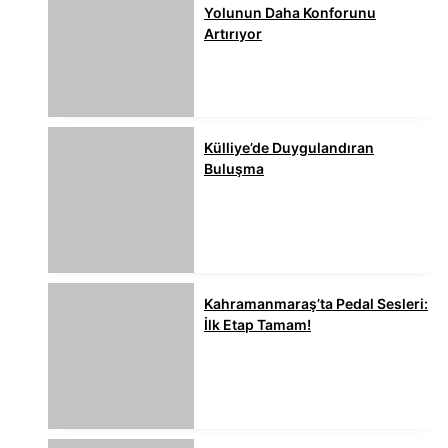
Yolunun Daha Konforunu
Artırıyor
Külliye’de Duygulandıran
Buluşma
Kahramanmaraş’ta Pedal Sesleri:
İlk Etap Tamam!