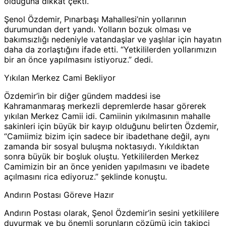
olduğuna dikkat çekti.
Şenol Özdemir, Pınarbaşı Mahallesi’nin yollarının
durumundan dert yandı. Yolların bozuk olması ve
bakımsızlığı nedeniyle vatandaşlar ve yaşlılar için hayatın
daha da zorlaştığını ifade etti. “Yetkililerden yollarımızın
bir an önce yapılmasını istiyoruz.” dedi.
Yıkılan Merkez Cami Bekliyor
Özdemir’in bir diğer gündem maddesi ise
Kahramanmaraş merkezli depremlerde hasar görerek
yıkılan Merkez Camii idi. Camiinin yıkılmasının mahalle
sakinleri için büyük bir kayıp olduğunu belirten Özdemir,
“Camiimiz bizim için sadece bir ibadethane değil, aynı
zamanda bir sosyal buluşma noktasıydı. Yıkıldıktan
sonra büyük bir boşluk oluştu. Yetkililerden Merkez
Camimizin bir an önce yeniden yapılmasını ve ibadete
açılmasını rica ediyoruz.” şeklinde konuştu.
Andırın Postası Göreve Hazır
Andırın Postası olarak, Şenol Özdemir’in sesini yetkililere
duyurmak ve bu önemli sorunların çözümü için takipçi