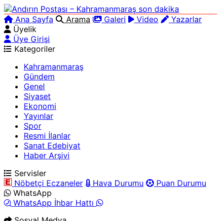
Ana Sayfa
Arama
Galeri
Video
Yazarlar
Üyelik
Üye Girişi
Kategoriler
Kahramanmaraş
Gündem
Genel
Siyaset
Ekonomi
Yayınlar
Spor
Resmi İlanlar
Sanat Edebiyat
Haber Arşivi
Servisler
Nöbetçi Eczaneler
Hava Durumu
Puan Durumu
WhatsApp
WhatsApp İhbar Hattı
Sosyal Medya