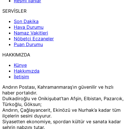
Resmi İlanlar
SERVİSLER
Son Dakika
Hava Durumu
Namaz Vakitleri
Nöbetçi Eczaneler
Puan Durumu
HAKKIMIZDA
Künye
Hakkımızda
İletişim
Andırın Postası, Kahramanmaraş’ın güvenilir ve hızlı
haber portalıdır.
Dulkadiroğlu ve Onikişubat’tan Afşin, Elbistan, Pazarcık,
Türkoğlu, Göksun;
Andırın, Çağlayancerit, Ekinözü ve Nurhak’a kadar tüm
ilçelerin sesini duyurur.
Siyasetten ekonomiye, spordan kültür ve sanata kadar
şehrin nabzını tutar.