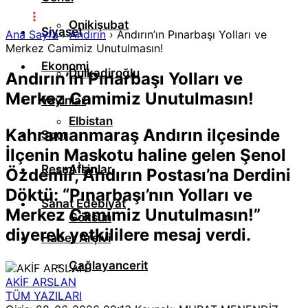
Onikişubat
Siyaset
Ana Sayfa
›
Andırın
›
Andırın’ın Pınarbaşı Yolları ve
Merkez Camimiz Unutulmasın!
Ekonomi
Dulkadiroğlu
Andırın’ın Pınarbaşı Yolları ve
Merkez Camimiz Unutulmasın!
Yayınlar
Elbistan
Kahramanmaraş Andırın ilçesinde
Spor
İlçenin Maskotu haline gelen Şenol
Resmi İlanlar
Afşin
Özdemir, Andırın Postası’na Derdini
Döktü: “Pınarbaşı’nın Yolları ve
Sanat Edebiyat
Merkez Camimiz Unutulmasın!”
Göksun
diyerek yetkililere mesaj verdi.
Haber Arşivi
Çağlayancerit
AKİF ARSLAN
TÜM YAZILARI