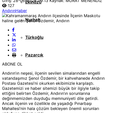
Giriş: 28-06-2026 09:13
Kaynak: MURAT MENENDİZ
Ekinözü
127
Andırın
Haber
Nurhak
Türkoğlu
Pazarcık
ABONE OL
Andırın’ın neşesi, ilçenin sevilen simalarından engelli
vatandaşımız Şenol Özdemir, bir kahvehanede Andırın
Postası Gazetesi’ni okurken ekibimizle karşılaştı.
Gazetemizi ve haber sitemizi büyük bir ilgiyle takip
ettiğini belirten Özdemir, Andırın’ın sorunlarına
değinmemizden duyduğu memnuniyeti dile getirdi.
Ancak ilçenin ve özellikle de yaşadığı Pınarbaşı
Mahallesi’nin hala çözüm bekleyen önemli sorunları