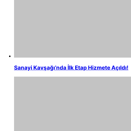
Sanayi Kavşağı’nda İlk Etap Hizmete Açıldı!