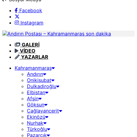
Facebook
Instagram
GALERİ
VİDEO
YAZARLAR
Kahramanmaraş
Andırın
Onikişubat
Dulkadiroğlu
Elbistan
Afşin
Göksun
Çağlayancerit
Ekinözü
Nurhak
Türkoğlu
Pazarcık