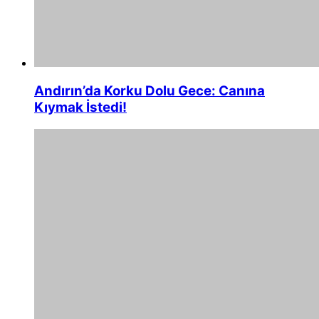
Andırın’da Korku Dolu Gece: Canına
Kıymak İstedi!