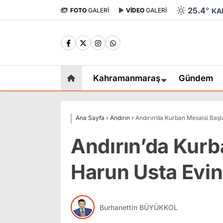
25.4
°
FOTO
GALERİ
VİDEO
GALERİ
KA
Kahramanmaraş
Gündem
Ana Sayfa
›
Andırın
›
Andırın’da Kurban Mesaisi Başl
Andırın’da Kurb
Harun Usta Evin
Burhanettin BÜYÜKKOL