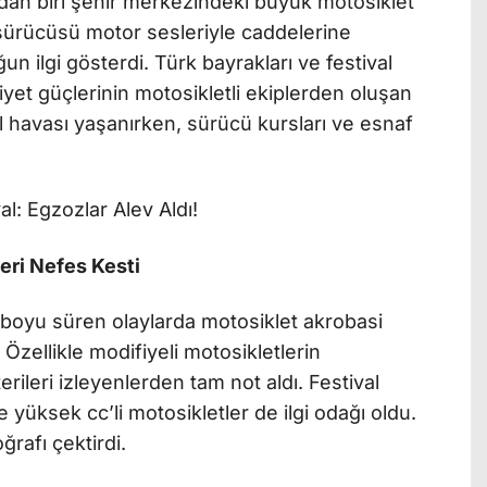
ndan biri şehir merkezindeki büyük motosiklet
 sürücüsü motor sesleriyle caddelerine
un ilgi gösterdi. Türk bayrakları ve festival
yet güçlerinin motosikletli ekiplerden oluşan
val havası yaşanırken, sürücü kursları ve esnaf
eri Nefes Kesti
 boyu süren olaylarda motosiklet akrobasi
 Özellikle modifiyeli motosikletlerin
ileri izleyenlerden tam not aldı. Festival
 yüksek cc’li motosikletler de ilgi odağı oldu.
ğrafı çektirdi.