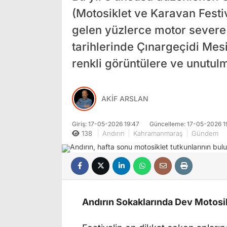
(Motosiklet ve Karavan Festiv
gelen yüzlerce motor severe e
tarihlerinde Çınargeçidi Mesi
renkli görüntülere ve unutul
AKİF ARSLAN
Giriş: 17-05-2026 19:47
Güncelleme: 17-05-2026 1
138
Andırın
Kahramanmaraş
Gündem
Andırın Sokaklarında Dev Motosik