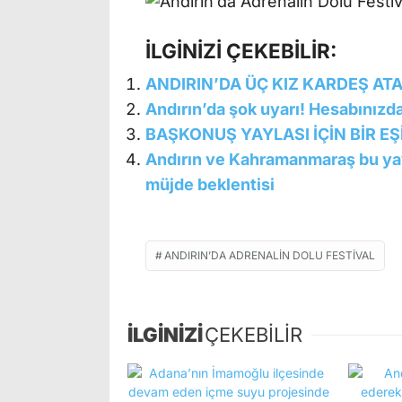
İLGİNİZİ ÇEKEBİLİR:
ANDIRIN’DA ÜÇ KIZ KARDEŞ AT
Andırın’da şok uyarı! Hesabınızdak
BAŞKONUŞ YAYLASI İÇİN BİR 
Andırın ve Kahramanmaraş bu yayı
müjde beklentisi
ANDIRIN’DA ADRENALIN DOLU FESTIVAL
İLGİNİZİ
ÇEKEBİLİR