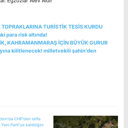
A TOPRAKLARINA TURİSTİK TESİS KURDU
i para risk altında!
EŞİK, KAHRAMANMARAŞ İÇİN BÜYÜK GURUR
na kilitlenecek! milletvekili şahin’den