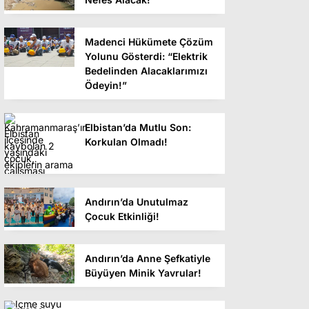
Madenci Hükümete Çözüm
Yolunu Gösterdi: “Elektrik
Bedelinden Alacaklarımızı
Ödeyin!”
Elbistan’da Mutlu Son:
Korkulan Olmadı!
Andırın’da Unutulmaz
Çocuk Etkinliği!
Andırın’da Anne Şefkatiyle
Büyüyen Minik Yavrular!