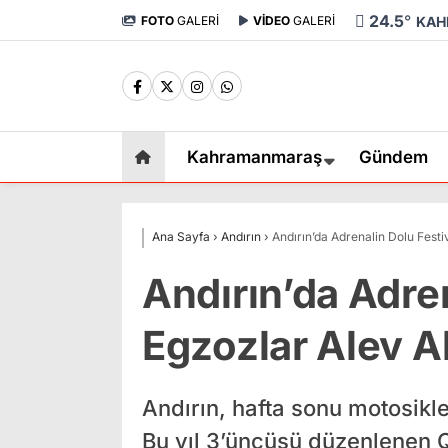
24.5
°
FOTO
GALERİ
VİDEO
GALERİ
KAH
Kahramanmaraş
Gündem
Ana Sayfa
›
Andırın
›
Andırın’da Adrenalin Dolu Festiv
Andırın’da Adren
Egzozlar Alev Al
Andırın, hafta sonu motosikle
Bu yıl 3’üncüsü düzenlenen Q