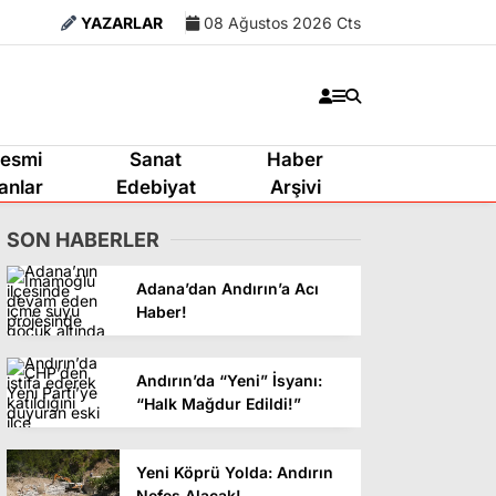
YAZARLAR
08 Ağustos 2026 Cts
esmi
Sanat
Haber
lanlar
Edebiyat
Arşivi
SON HABERLER
Adana’dan Andırın’a Acı
Haber!
Andırın’da “Yeni” İsyanı:
“Halk Mağdur Edildi!”
Yeni Köprü Yolda: Andırın
Nefes Alacak!