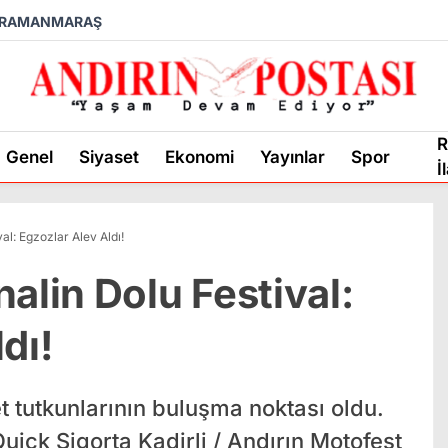
RAMANMARAŞ
R
Genel
Siyaset
Ekonomi
Yayınlar
Spor
İ
al: Egzozlar Alev Aldı!
alin Dolu Festival:
dı!
t tutkunlarının buluşma noktası oldu.
uick Sigorta Kadirli / Andırın Motofest