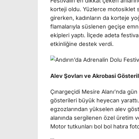
Festivalin en dikkat çeken anları
korteji oldu. Yüzlerce motosiklet
girerken, kadınların da korteje yoğ
flamalarıyla süslenen geçişe emni
ekipleri yaptı. İlçede adeta festi
etkinliğine destek verdi.
Alev Şovları ve Akrobasi Gösteril
Çınargeçidi Mesire Alanı’nda gün
gösterileri büyük heyecan yarattı.
egzozlarından yükselen alev göster
alanında sergilenen özel üretim ve
Motor tutkunları bol bol hatıra foto