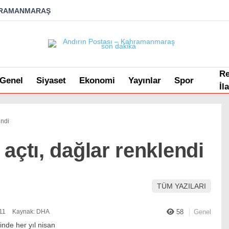
RAMANMARAŞ
R
Genel
Siyaset
Ekonomi
Yayınlar
Spor
İl
endi
açtı, dağlar renklendi
TÜM YAZILARI
11
Kaynak: DHA
58
Genel