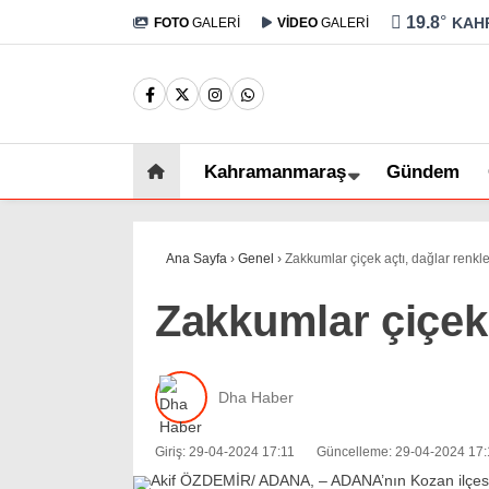
19.8
°
KAH
FOTO
GALERİ
VİDEO
GALERİ
Kahramanmaraş
Gündem
Ana Sayfa
›
Genel
›
Zakkumlar çiçek açtı, dağlar renkl
Zakkumlar çiçek 
Dha Haber
Giriş: 29-04-2024 17:11
Güncelleme: 29-04-2024 17: