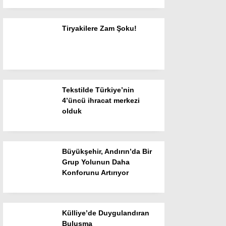
Gündem
Genel
Tiryakilere Zam Şoku!
Siyaset
Ekonomi
Yayınlar
Tekstilde Türkiye’nin
4’üncü ihracat merkezi
Spor
olduk
Resmi İlanlar
Sanat Edebiyat
Büyükşehir, Andırın’da Bir
Grup Yolunun Daha
Haber Arşivi
Konforunu Artırıyor
Külliye’de Duygulandıran
Buluşma