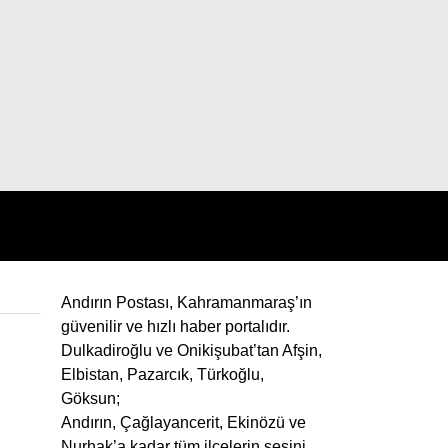
Andırın Postası, Kahramanmaraş’ın
güvenilir ve hızlı haber portalıdır.
Dulkadiroğlu ve Onikişubat’tan Afşin,
Elbistan, Pazarcık, Türkoğlu,
Göksun;
Andırın, Çağlayancerit, Ekinözü ve
Nurhak’a kadar tüm ilçelerin sesini