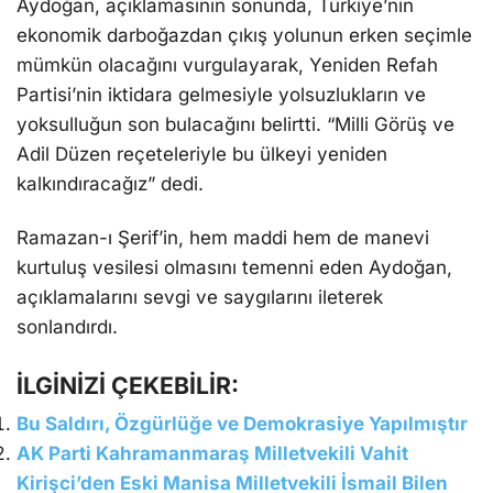
Aydoğan, açıklamasının sonunda, Türkiye’nin
ekonomik darboğazdan çıkış yolunun erken seçimle
mümkün olacağını vurgulayarak, Yeniden Refah
Partisi’nin iktidara gelmesiyle yolsuzlukların ve
yoksulluğun son bulacağını belirtti. “Milli Görüş ve
Adil Düzen reçeteleriyle bu ülkeyi yeniden
kalkındıracağız” dedi.
Ramazan-ı Şerif’in, hem maddi hem de manevi
kurtuluş vesilesi olmasını temenni eden Aydoğan,
açıklamalarını sevgi ve saygılarını ileterek
sonlandırdı.
İLGİNİZİ ÇEKEBİLİR:
Bu Saldırı, Özgürlüğe ve Demokrasiye Yapılmıştır
AK Parti Kahramanmaraş Milletvekili Vahit
Kirişci’den Eski Manisa Milletvekili İsmail Bilen