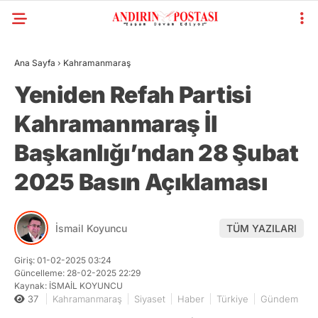
Ana Sayfa
›
Kahramanmaraş
Yeniden Refah Partisi
Kahramanmaraş İl
Başkanlığı’ndan 28 Şubat
2025 Basın Açıklaması
İsmail Koyuncu
TÜM YAZILARI
Giriş: 01-02-2025 03:24
Güncelleme: 28-02-2025 22:29
Kaynak: İSMAİL KOYUNCU
37
Kahramanmaraş
Siyaset
Haber
Türkiye
Gündem