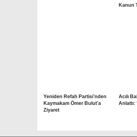
Kanun T
Yeniden Refah Partisi’nden
Acılı B
Kaymakam Ömer Bulut’a
Anlattı:
Ziyaret