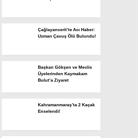
Çağlayancerit’te Acı Haber:
Uzman Çavuş Ölü Bulundu!
WhatsApp İhbar
Hattı
Başkan Gökşen ve Meclis
Üyelerinden Kaymakam
Bulut’a Ziyaret
Facebook
Kahramanmaraş’ta 2 Kaçak
Enselendi!
Instagram