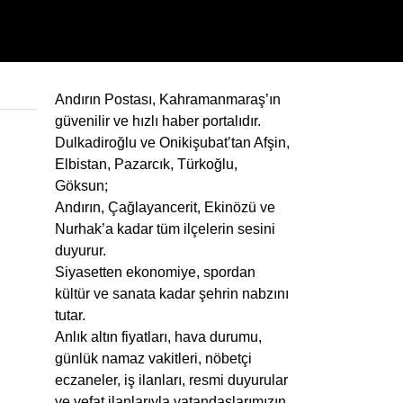
Andırın Postası, Kahramanmaraş’ın
güvenilir ve hızlı haber portalıdır.
Dulkadiroğlu ve Onikişubat’tan Afşin,
Elbistan, Pazarcık, Türkoğlu,
Göksun;
Andırın, Çağlayancerit, Ekinözü ve
Nurhak’a kadar tüm ilçelerin sesini
duyurur.
Siyasetten ekonomiye, spordan
kültür ve sanata kadar şehrin nabzını
tutar.
Anlık altın fiyatları, hava durumu,
günlük namaz vakitleri, nöbetçi
eczaneler, iş ilanları, resmi duyurular
ve vefat ilanlarıyla vatandaşlarımızın