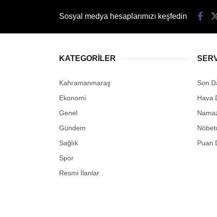
Sosyal medya hesaplarımızı keşfedin
KATEGORİLER
SER
Kahramanmaraş
Son D
Ekonomi
Hava 
Genel
Namaz 
Gündem
Nöbetç
Sağlık
Puan 
Spor
Resmi İlanlar