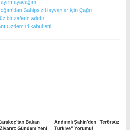
en ayırmayacağım
ğan’dan Sahipsiz Hayvanlar İçin Çağrı
 bir zaferin adıdır
 Özdemir’i kabul etti
Karakoç’tan Bakan
Andırınlı Şahin’den “Terörsüz
 Ziyaret: Gündem Yeni
Türkiye” Yorumu!