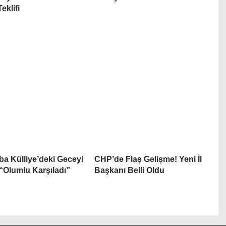
eklifi
aba Külliye’deki Geceyi
CHP’de Flaş Gelişme! Yeni İl
 “Olumlu Karşıladı”
Başkanı Belli Oldu