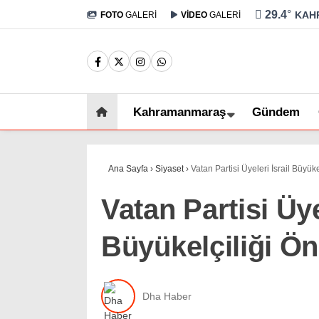
29.4
°
KAH
FOTO
GALERİ
VİDEO
GALERİ
Kahramanmaraş
Gündem
Ana Sayfa
›
Siyaset
›
Vatan Partisi Üyeleri İsrail Büyük
Vatan Partisi Üye
Büyükelçiliği Ön
Dha Haber