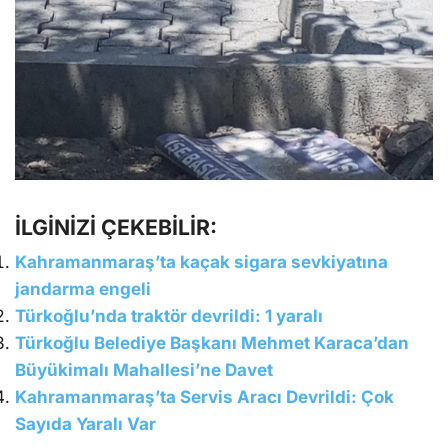
İLGİNİZİ ÇEKEBİLİR:
Kahramanmaraş’ta kaçak sigara sevkiyatına
jandarma engeli
Türkoğlu’nda traktör devrildi: 1 yaralı
Türkoğlu Belediye Başkanı Mehmet Karaca’dan
Büyükimalı Mahallesi’ne Davet
Kahramanmaraş’ta Servis Aracı Devrildi: Çok
Sayıda Yaralı Var