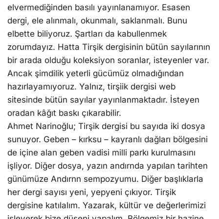
elvermediğinden basılı yayınlanamıyor. Esasen
dergi, ele alınmalı, okunmalı, saklanmalı. Bunu
elbette biliyoruz. Şartları da kabullenmek
zorumdayız. Hatta Tirşik dergisinin bütün sayılarının
bir arada olduğu koleksiyon soranlar, isteyenler var.
Ancak şimdilik yeterli gücümüz olmadığından
hazırlayamıyoruz. Yalnız, tirşiik dergisi web
sitesinde bütün sayılar yayınlanmaktadır. İsteyen
oradan kâğıt baskı çıkarabilir.
Ahmet Narinoğlu; Tirşik dergisi bu sayıda iki dosya
sunuyor. Geben – kırksu – kayranlı dağları bölgesini
de içine alan geben vadisi milli parkı kurulmasını
işliyor. Diğer dosya, yazın andırnda yapılan tarihten
günümüze Andırnn sempozyumu. Diğer başlıklarla
her dergi sayısı yeni, yepyeni çıkıyor. Tirşik
dergisine katılalım. Yazarak, kültür ve değerlerimizi
işleyerek bize düşeni yapalım. Bölgemiz bir hazine.