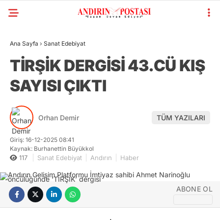
Ana Sayfa
›
Sanat Edebiyat
TİRŞİK DERGİSİ 43.CÜ KIŞ
SAYISI ÇIKTI
Orhan Demir
TÜM YAZILARI
Giriş: 16-12-2025 08:41
Kaynak: Burhanettin Büyükkol
117
Sanat Edebiyat
Andırın
Haber
ABONE OL