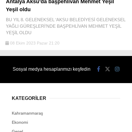
Antalya Aksu’da başpehlivan Mehmet Yeşil
Yeşil oldu
BU YIL 8. GELENEKSEL ‘AKSU BELEDİYESİ GELENEKSEL
YAĞLI GÜREŞLERİ’NDE BAŞPEHLİVAN MEHMET YEŞİL
YEŞİL OLDU
08 Ekim 2023 Pazar 21:20
Sosyal medya hesaplarımızı keşfedin
KATEGORİLER
Kahramanmaraş
Ekonomi
Genel