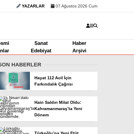
YAZARLAR
07 Ağustos 2026 Cum
esmi
Sanat
Haber
anlar
Edebiyat
Arşivi
SON HABERLER
Hayat 112 Acil İçin
Farkındalık Çağrısı
Hain Saldırı Milat Oldu:
Kahramanmaraş’ta Yeni
Dönem
Türkoğlu’na Yeni Etüt