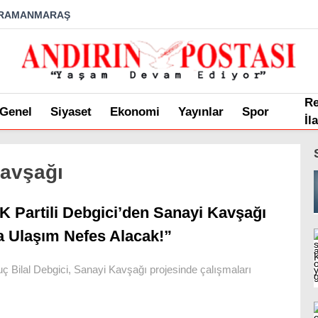
RAMANMARAŞ
R
Genel
Siyaset
Ekonomi
Yayınlar
Spor
İl
avşağı
K Partili Debgici’den Sanayi Kavşağı
 Ulaşım Nefes Alacak!”
 Bilal Debgici, Sanayi Kavşağı projesinde çalışmaları