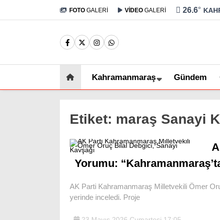
26.6
°
KAH
FOTO
GALERİ
VİDEO
GALERİ
Kahramanmaraş
Gündem
Etiket:
maraş Sanayi K
A
Yorumu: “Kahramanmaraş’ta
AK Parti Kahramanmaraş Milletvekili Ömer Oruç
yerinde inceledi. Proje
23 Mayıs 2026 Cumartesi 17:05