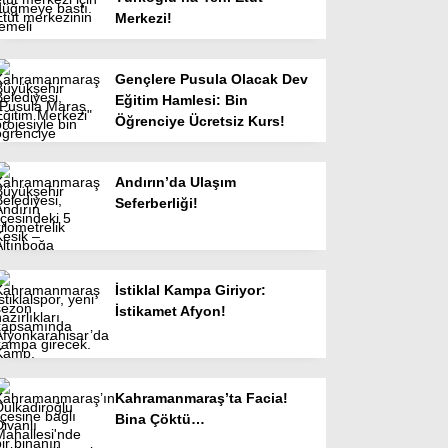
Merkezi!
Gençlere Pusula Olacak Dev
Eğitim Hamlesi: Bin
Öğrenciye Ücretsiz Kurs!
Andırın’da Ulaşım
Seferberliği!
İstiklal Kampa Giriyor:
İstikamet Afyon!
Kahramanmaraş’ta Facia!
Bina Çöktü…