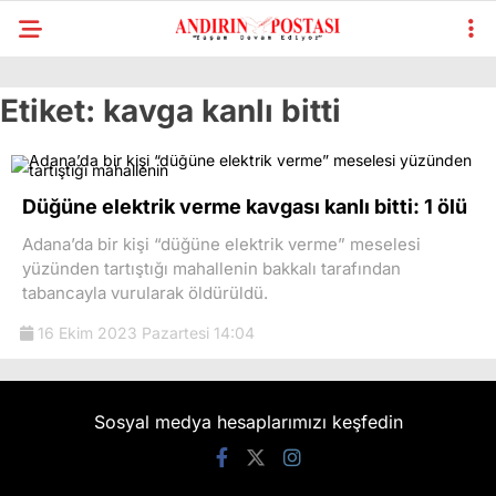
Etiket:
kavga kanlı bitti
Düğüne elektrik verme kavgası kanlı bitti: 1 ölü
Adana’da bir kişi “düğüne elektrik verme” meselesi
yüzünden tartıştığı mahallenin bakkalı tarafından
tabancayla vurularak öldürüldü.
16 Ekim 2023 Pazartesi 14:04
Sosyal medya hesaplarımızı keşfedin