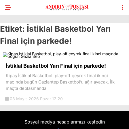
Etiket:
İstiklal Basketbol Yarı
Final için parkede!
İstiklal Basketbol Yarı Final için parkede!
Kipaş İstiklal Basketbol, play-off çeyrek final ikinci
maçında bugün Gaziantep Basketbol’u ağırlayacak. İlk
maçta deplasmanda
03 Mayıs 2026 Pazar 12:20
Sosyal medya hesaplarımızı keşfedin