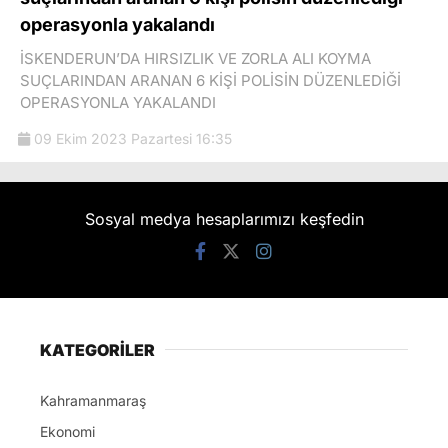
operasyonla yakalandı
İSKENDERUN’DA HIRSIZLIK VE ZORLA ALI KOYMA
SUÇLARINDAN ARANAN 6 KİŞİ POLİSİN DÜZENLEDİĞİ
OPERASYONLA YAKALANDI
09 Ekim 2023 Pazartesi 16:35
Sosyal medya hesaplarımızı keşfedin
KATEGORİLER
Kahramanmaraş
Ekonomi