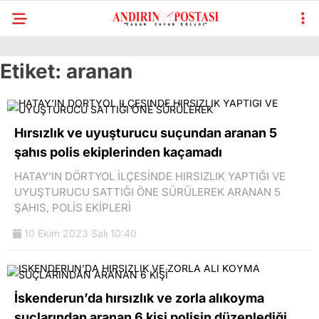
Etiket:
aranan
Hırsızlık ve uyuşturucu suçundan aranan 5
şahıs polis ekiplerinden kaçamadı
HATAY’IN DÖRTYOL İLÇESİNDE HIRSIZLIK YAPTIĞI VE
UYUŞTURUCU SATTIĞI ÖNE SÜRÜLEREK ARANAN 5
ŞAHIS, POLİS EKİPLERİ
10 Ekim 2023 Salı 10:40
İskenderun’da hırsızlık ve zorla alıkoyma
suçlarından aranan 6 kişi polisin düzenlediği