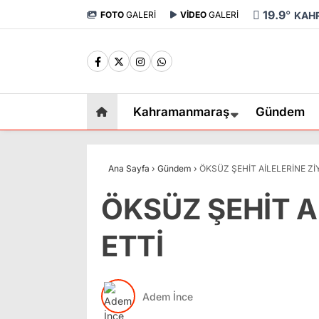
19.9
°
FOTO
GALERİ
VİDEO
GALERİ
KAH
Kahramanmaraş
Gündem
Ana Sayfa
›
Gündem
›
ÖKSÜZ ŞEHİT AİLELERİNE Zİ
ÖKSÜZ ŞEHİT A
ETTİ
Adem İnce