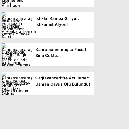
İstiklal Kampa Giriyor:
İstikamet Afyon!
Kahramanmaraş’ta Facia!
Bina Çöktü…
Çağlayancerit’te Acı Haber:
Uzman Çavuş Ölü Bulundu!