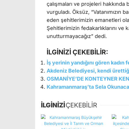
çalışmaları ve projeleri hakkında 
vurguladı. Öksüz, “Vatanımızın ba
eden şehitlerimizin emanetleri ol
Şehitlerimizin fedakarlıklarını ve
unutturmayacağız” dedi.
İLGİNİZİ ÇEKEBİLİR:
İş yerinin yandığını gören kadın f
Akdeniz Belediyesi, kendi ürettiğ
OSMANİYE’DE KONTEYNER KE
Kahramanmaraş’ta Sela Okunac
İLGİNİZİ
ÇEKEBİLİR