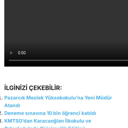
İLGİNİZİ ÇEKEBİLİR:
Pazarcık Meslek Yüksekokulu’na Yeni Müdür
Atandı
Deneme sınavına 10 bin öğrenci katıldı
KMTSO’dan Karacaoğlan İlkokulu ve