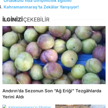
Ortaokulu’nda Girişimcilik Eğitimi
Kahramanmaraş’ta Zekâlar Yarışıyor!
İLGİNİZİ
ÇEKEBİLİR
Andırın’da Sezonun Son “Ağ Eriği” Tezgâhlarda
Yerini Aldı