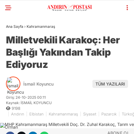
Ana Sayfa
›
Kahramanmaraş
RLAR
Milletvekili Karakoç: Her
Başlığı Yakından Takip
Ediyoruz
İsmail Koyuncu
TÜM YAZILARI
Giriş: 24-10-2025 00:11
Kaynak: İSMAİL KOYUNCU
9198
Andırın
Elbistan
Kahramanmaraş
Siyaset
Pazarcık
Türkoğ
ABONE OL