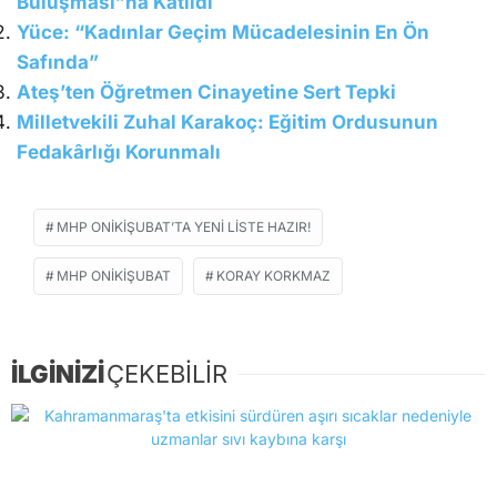
Buluşması”na Katıldı
Yüce: “Kadınlar Geçim Mücadelesinin En Ön
Safında”
Ateş’ten Öğretmen Cinayetine Sert Tepki
Milletvekili Zuhal Karakoç: Eğitim Ordusunun
Fedakârlığı Korunmalı
MHP ONIKIŞUBAT’TA YENI LISTE HAZIR!
MHP ONIKIŞUBAT
KORAY KORKMAZ
İLGİNİZİ
ÇEKEBİLİR