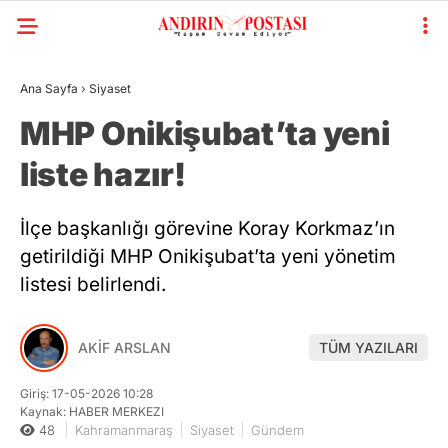
Ana Sayfa
›
Siyaset
MHP Onikişubat’ta yeni
liste hazır!
İlçe başkanlığı görevine Koray Korkmaz’ın
getirildiği MHP Onikişubat’ta yeni yönetim
listesi belirlendi.
AKİF ARSLAN
TÜM YAZILARI
Giriş: 17-05-2026 10:28
Kaynak: HABER MERKEZI
48
Kahramanmaraş
Siyaset
Gündem