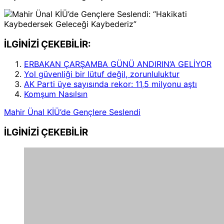
İLGİNİZİ ÇEKEBİLİR:
ERBAKAN ÇARŞAMBA GÜNÜ ANDIRIN’A GELİYOR
Yol güvenliği bir lütuf değil, zorunluluktur
AK Parti üye sayısında rekor: 11,5 milyonu aştı
Komşum Nasılsın
Mahir Ünal KİÜ’de Gençlere Seslendi
İLGİNİZİ
ÇEKEBİLİR