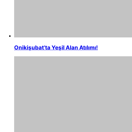
Onikişubat’ta Yeşil Alan Atılımı!