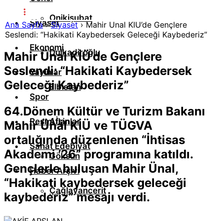
Onikişubat
Siyaset
Ana Sayfa
›
Siyaset
›
Mahir Ünal KİÜ’de Gençlere
Seslendi: “Hakikati Kaybedersek Geleceği Kaybederiz”
Ekonomi
Dulkadiroğlu
Mahir Ünal KİÜ’de Gençlere
Seslendi: “Hakikati Kaybedersek
Yayınlar
Geleceği Kaybederiz”
Elbistan
Spor
64.Dönem Kültür ve Turizm Bakanı
Resmi İlanlar
Afşin
Mahir Ünal KİÜ ve TÜGVA
ortalığında düzenlenen “İhtisas
Sanat Edebiyat
Akademi ’26” programına katıldı.
Göksun
Gençlerle buluşan Mahir Ünal,
Haber Arşivi
“Hakikati kaybedersek geleceği
Çağlayancerit
kaybederiz” mesajı verdi.