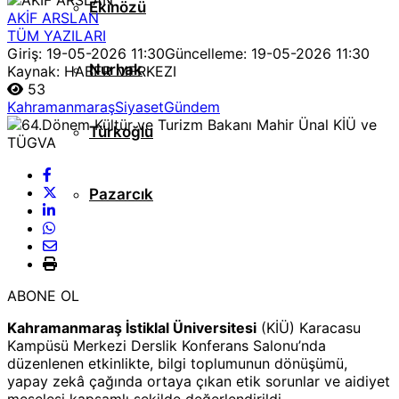
Ekinözü
AKİF ARSLAN
TÜM YAZILARI
Giriş: 19-05-2026 11:30
Güncelleme: 19-05-2026 11:30
Nurhak
Kaynak: HABER MERKEZI
53
Kahramanmaraş
Siyaset
Gündem
Türkoğlu
Pazarcık
ABONE OL
Kahramanmaraş İstiklal Üniversitesi
(KİÜ) Karacasu
Kampüsü Merkezi Derslik Konferans Salonu’nda
düzenlenen etkinlikte, bilgi toplumunun dönüşümü,
yapay zekâ çağında ortaya çıkan etik sorunlar ve aidiyet
meselesi kapsamlı şekilde değerlendirildi.