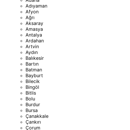
Adana
Adıyaman
Afyon
Ağrı
Aksaray
Amasya
Antalya
Ardahan
Artvin
Aydın
Balıkesir
Bartın
Batman
Bayburt
Bilecik
Bingöl
Bitlis
Bolu
Burdur
Bursa
Çanakkale
Çankırı
Çorum