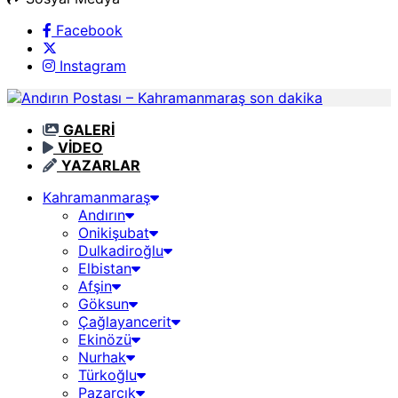
Facebook
Instagram
GALERİ
VİDEO
YAZARLAR
Kahramanmaraş
Andırın
Onikişubat
Dulkadiroğlu
Elbistan
Afşin
Göksun
Çağlayancerit
Ekinözü
Nurhak
Türkoğlu
Pazarcık