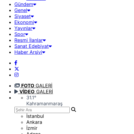
Gündem
Genel
Siyaset
Ekonomi
Yayınlar
Spor
Resmi İlanlar
Sanat Edebiyat
Haber Arşivi
FOTO
GALERİ
VİDEO
GALERİ
31.1
°
Kahramanmaraş
İstanbul
Ankara
İzmir