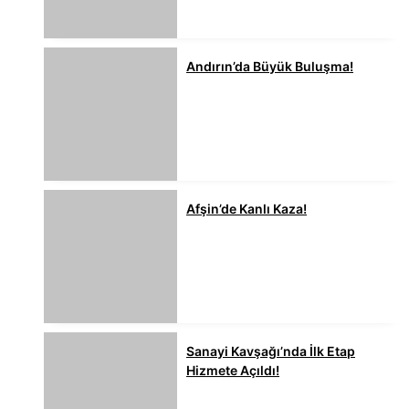
Andırın’da Büyük Buluşma!
Afşin’de Kanlı Kaza!
Sanayi Kavşağı’nda İlk Etap
Hizmete Açıldı!