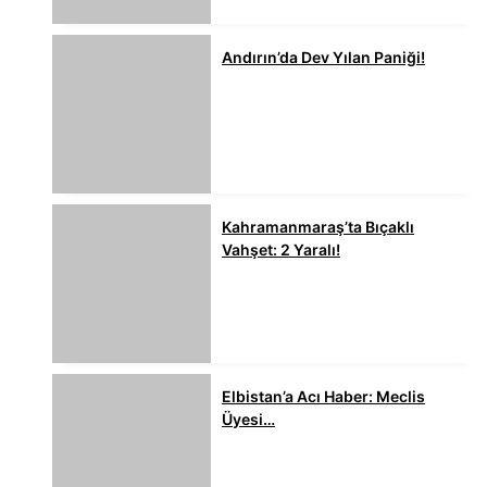
Andırın’da Dev Yılan Paniği!
Kahramanmaraş’ta Bıçaklı
Vahşet: 2 Yaralı!
Elbistan’a Acı Haber: Meclis
Üyesi…