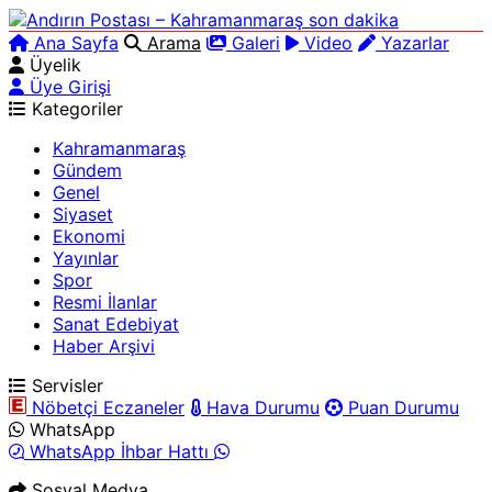
Ana Sayfa
Arama
Galeri
Video
Yazarlar
Üyelik
Üye Girişi
Kategoriler
Kahramanmaraş
Gündem
Genel
Siyaset
Ekonomi
Yayınlar
Spor
Resmi İlanlar
Sanat Edebiyat
Haber Arşivi
Servisler
Nöbetçi Eczaneler
Hava Durumu
Puan Durumu
WhatsApp
WhatsApp İhbar Hattı
Sosyal Medya