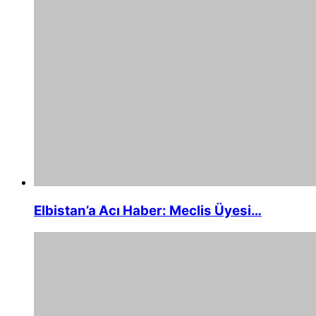
Elbistan’a Acı Haber: Meclis Üyesi…