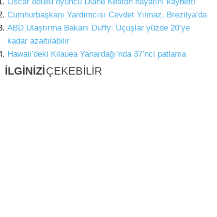
Oscar ödüllü oyuncu Diane Keaton hayatını kaybetti
Cumhurbaşkanı Yardımcısı Cevdet Yılmaz, Brezilya’da
ABD Ulaştırma Bakanı Duffy: Uçuşlar yüzde 20’ye
kadar azaltılabilir
Hawaii’deki Kilauea Yanardağı’nda 37’nci patlama
İLGİNİZİ
ÇEKEBİLİR