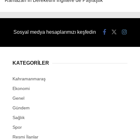
“Ramazan’ın Bereketini İngiltere’de Paylaştık”
Sosyal medya hesaplarımızı keşfedin
KATEGORİLER
Kahramanmaraş
Ekonomi
Genel
Gündem
Sağlık
Spor
Resmi İlanlar