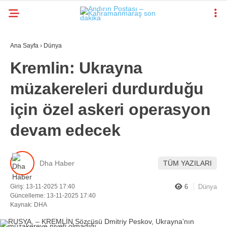
Ana Sayfa
›
Dünya
GALERİ
VİDEO
YAZARLAR
Kremlin: Ukrayna
müzakereleri durdurduğu
KAHRAMANMARAŞ
GÜNDEM
için özel askeri operasyon
GENEL
devam edecek
SIYASET
Dha Haber
TÜM YAZILARI
EKONOMI
YAYINLAR
Giriş: 13-11-2025 17:40
6
Dünya
Güncelleme: 13-11-2025 17:40
Kaynak: DHA
SPOR
WhatsApp İhbar
RESMI İLANLAR