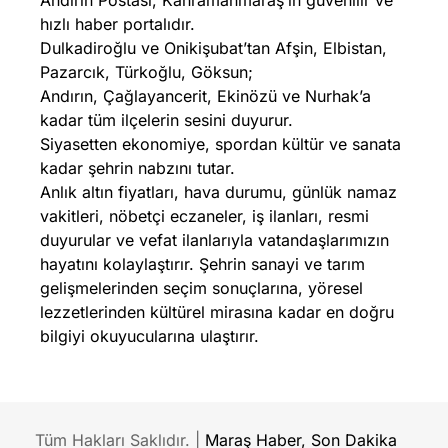
Andırın Postası, Kahramanmaraş’ın güvenilir ve
hızlı haber portalıdır.
Dulkadiroğlu ve Onikişubat’tan Afşin, Elbistan,
Pazarcık, Türkoğlu, Göksun;
Andırın, Çağlayancerit, Ekinözü ve Nurhak’a
kadar tüm ilçelerin sesini duyurur.
Siyasetten ekonomiye, spordan kültür ve sanata
kadar şehrin nabzını tutar.
Anlık altın fiyatları, hava durumu, günlük namaz
vakitleri, nöbetçi eczaneler, iş ilanları, resmi
duyurular ve vefat ilanlarıyla vatandaşlarımızın
hayatını kolaylaştırır. Şehrin sanayi ve tarım
gelişmelerinden seçim sonuçlarına, yöresel
lezzetlerinden kültürel mirasına kadar en doğru
bilgiyi okuyucularına ulaştırır.
Tüm Hakları Saklıdır. |
Maraş Haber, Son Dakika