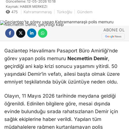
Güncelleme: 12-05-2026 10:18
Kaynak: HABER MERKEZI
475
Kahramanmaraş
Türkoğlu
Gündem
ABONE OL
Gaziantep Havalimanı Pasaport Büro Amirliği’nde
görev yapan polis memuru
Necmettin Demir
,
geçirdiği ani kalp krizi sonucu yaşamını yitirdi. 50
yaşındaki Demir’in vefatı, ailesi başta olmak üzere
emniyet teşkilatında büyük üzüntüye neden oldu.
Olayın, 11 Mayıs 2026 tarihinde meydana geldiği
öğrenildi. Edinilen bilgilere göre, mesai dışında
evinde bulunduğu sırada rahatsızlanan Demir için
sağlık ekiplerine haber verildi. Yapılan tüm
müdahalelere rağmen kurtarılamayan polis