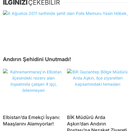
İLGİNİZİ
ÇEKEBİLİR
Andırın Şehidini Unutmadı!
Elbistan’da Emekçi İsyanı:
BİK Müdürü Arda
Maaşlarını Alamıyorlar!
Aşkın’dan Andırın
Postası’na Nezaket Ziyareti