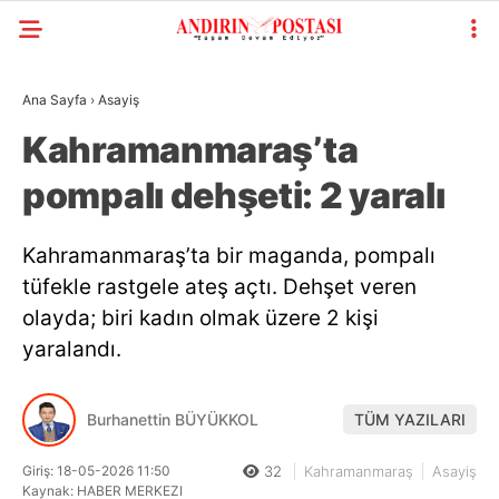
Ana Sayfa
›
Asayiş
GALERİ
VİDEO
YAZARLAR
Kahramanmaraş’ta
pompalı dehşeti: 2 yaralı
KAHRAMANMARAŞ
GÜNDEM
Kahramanmaraş’ta bir maganda, pompalı
GENEL
tüfekle rastgele ateş açtı. Dehşet veren
olayda; biri kadın olmak üzere 2 kişi
SIYASET
yaralandı.
EKONOMI
YAYINLAR
Burhanettin BÜYÜKKOL
TÜM YAZILARI
SPOR
Giriş: 18-05-2026 11:50
32
Kahramanmaraş
Asayiş
WhatsApp
Kaynak: HABER MERKEZI
RESMI İLANLAR