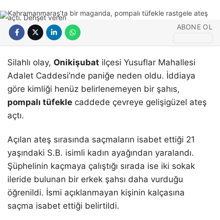
İhbar Hattı
SANAT EDEBIYAT
ABONE OL
HABER ARŞIVI
Facebook
Silahlı olay,
Onikişubat
ilçesi Yusuflar Mahallesi
Adalet Caddesi’nde paniğe neden oldu. İddiaya
göre kimliği henüz belirlenemeyen bir şahıs,
pompalı tüfekle
caddede çevreye gelişigüzel ateş
Instagram
açtı.
Açılan ateş sırasında saçmaların isabet ettiği 21
yaşındaki S.B. isimli kadın ayağından yaralandı.
Şüphelinin kaçmaya çalıştığı sırada ise iki sokak
ileride bulunan bir erkek şahsı daha vurduğu
öğrenildi. İsmi açıklanmayan kişinin kalçasına
saçma isabet ettiği belirtildi.