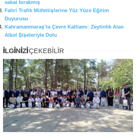
sakat bırakmış
Fahri Trafik Müfettişlerine Yüz Yüze Eğitim
Duyurusu
Kahramanmaraş’ta Çevre Katliamı: Zeytinlik Alan
Alkol Şişeleriyle Dolu
İLGİNİZİ
ÇEKEBİLİR