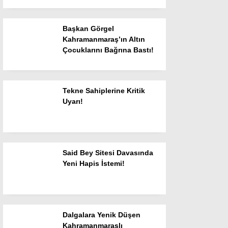
Gündem
Genel
Başkan Görgel
Kahramanmaraş’ın Altın
Siyaset
Çocuklarını Bağrına Bastı!
Ekonomi
Yayınlar
Tekne Sahiplerine Kritik
Uyarı!
Spor
Resmi İlanlar
Sanat Edebiyat
Said Bey Sitesi Davasında
Yeni Hapis İstemi!
Haber Arşivi
Dalgalara Yenik Düşen
Kahramanmaraşlı