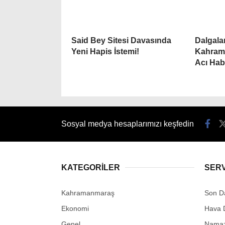
Said Bey Sitesi Davasında
Dalgala
Yeni Hapis İstemi!
Kahram
Acı Hab
Sosyal medya hesaplarımızı keşfedin
KATEGORİLER
SER
Kahramanmaraş
Son D
Ekonomi
Hava 
Genel
Namaz 