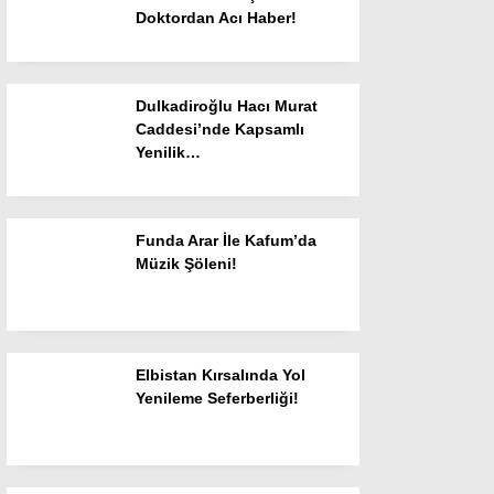
Doktordan Acı Haber!
Dulkadiroğlu Hacı Murat
Caddesi’nde Kapsamlı
WhatsApp İhbar
Yenilik…
Hattı
Funda Arar İle Kafum’da
Müzik Şöleni!
Facebook
Elbistan Kırsalında Yol
Yenileme Seferberliği!
Instagram