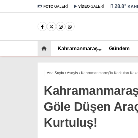
28.8
°
KAH
FOTO
GALERİ
VİDEO
GALERİ
Kahramanmaraş
Gündem
Ana Sayfa
›
Asayiş
›
Kahramanmaraş’ta Korkutan Kaza:
Kahramanmaraş’
Göle Düşen Araç
Kurtuluş!