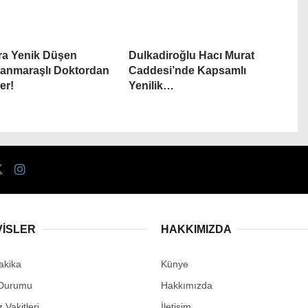
ra Yenik Düşen
Dulkadiroğlu Hacı Murat
anmaraşlı Doktordan
Caddesi’nde Kapsamlı
er!
Yenilik…
VİSLER
HAKKIMIZDA
akika
Künye
Durumu
Hakkımızda
Vakitleri
İletişim