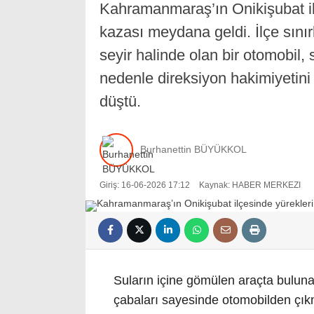
Kahramanmaraş’ın Onikişubat ilç
kazası meydana geldi. İlçe sını
seyir halinde olan bir otomobil
nedenle direksiyon hakimiyetin
düştü.
Burhanettin BÜYÜKKOL
Giriş: 16-06-2026 17:12
Kaynak: HABER MERKEZI
Suların içine gömülen araçta bulunan
çabaları sayesinde otomobilden çıkm