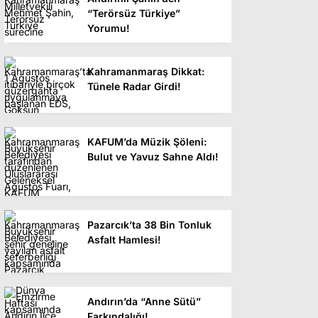
“Terörsüz Türkiye”
Yorumu!
Kahramanmaraş Dikkat:
Tünele Radar Girdi!
KAFUM’da Müzik Şöleni:
Bulut ve Yavuz Sahne Aldı!
Pazarcık’ta 38 Bin Tonluk
Asfalt Hamlesi!
Andırın’da “Anne Sütü”
Farkındalığı!