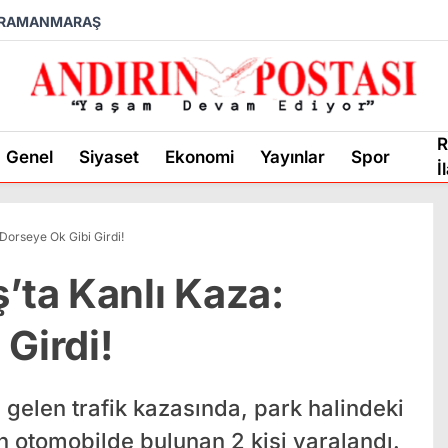
RAMANMARAŞ
R
Genel
Siyaset
Ekonomi
Yayınlar
Spor
İ
orseye Ok Gibi Girdi!
ta Kanlı Kaza:
Girdi!
len trafik kazasında, park halindeki
 otomobilde bulunan 2 kişi yaralandı.