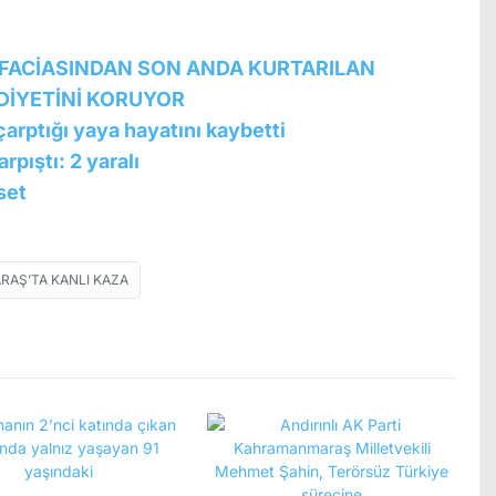
ACİASINDAN SON ANDA KURTARILAN
DİYETİNİ KORUYOR
rptığı yaya hayatını kaybetti
pıştı: 2 yaralı
set
AŞ’TA KANLI KAZA