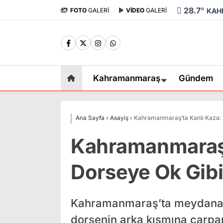
28.7
°
FOTO
GALERİ
VİDEO
GALERİ
KAH
Kahramanmaraş
Gündem
Ana Sayfa
›
Asayiş
›
Kahramanmaraş’ta Kanlı Kaza: D
Kahramanmaraş’
Dorseye Ok Gibi 
Kahramanmaraş’ta meydana ge
dorsenin arka kısmına çarpan