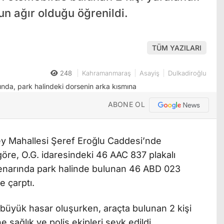
un ağır olduğu öğrenildi.
TÜM YAZILARI
248
Kahramanmaraş
Asayiş
Dulkadiroğlu
ABONE OL
Bey Mahallesi Şeref Eroğlu Caddesi’nde
göre, O.G. idaresindeki 46 AAC 837 plakalı
kenarında park halinde bulunan 46 ABD 023
e çarptı.
büyük hasar oluşurken, araçta bulunan 2 kişi
e sağlık ve polis ekipleri sevk edildi.