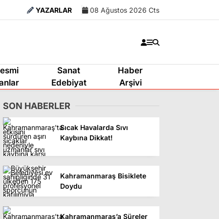
YAZARLAR
08 Ağustos 2026 Cts
esmi
Sanat
Haber
lanlar
Edebiyat
Arşivi
SON HABERLER
Sıcak Havalarda Sıvı
Kaybına Dikkat!
Kahramanmaraş Bisiklete
Doydu
Kahramanmaraş’a Süreler