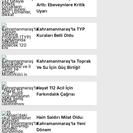
Arttı: Ebeveynlere Kritik
Uyarı
Kahramanmaraş’ta TYP
Kuraları Belli Oldu
Kahramanmaraş’ta Toprak
Ve Su İçin Güç Birliği!
Hayat 112 Acil İçin
Farkındalık Çağrısı
Hain Saldırı Milat Oldu:
Kahramanmaraş’ta Yeni
Dönem