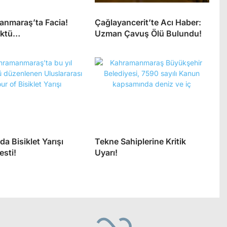
nmaraş’ta Facia!
Çağlayancerit’te Acı Haber:
öktü…
Uzman Çavuş Ölü Bulundu!
da Bisiklet Yarışı
Tekne Sahiplerine Kritik
esti!
Uyarı!