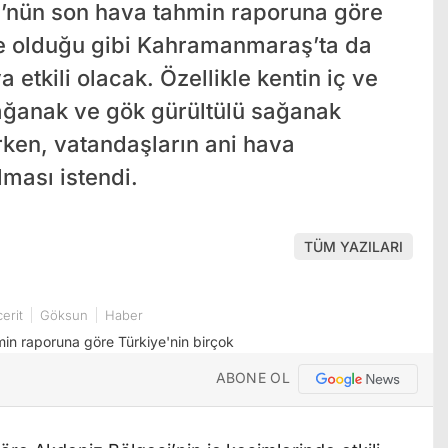
’nün son hava tahmin raporuna göre
de olduğu gibi Kahramanmaraş’ta da
a etkili olacak. Özellikle kentin iç ve
ağanak ve gök gürültülü sağanak
rken, vatandaşların ani hava
lması istendi.
TÜM YAZILARI
erit
Göksun
Haber
ABONE OL