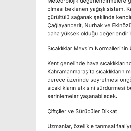
Meteorolojik değerlendirmelere gö
olması beklenen yağışlı sistem,
gürültülü sağanak şeklinde kendin
Çağlayancerit, Nurhak ve Ekinözü g
daha yüksek olduğu değerlendiril
Sıcaklıklar Mevsim Normallerinin
Kent genelinde hava sıcaklıklarınd
Kahramanmaraş’ta sıcaklıkların me
derece üzerinde seyretmesi öngör
sıcaklıkların etkisini sürdürmesi be
serinlemeler yaşanabilecek.
Çiftçiler ve Sürücüler Dikkat
Uzmanlar, özellikle tarımsal faali