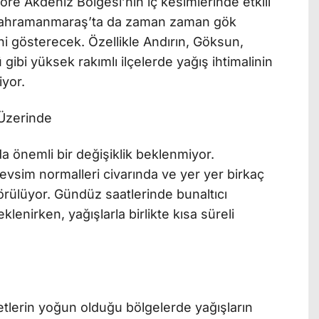
re Akdeniz Bölgesi’nin iç kesimlerinde etkili
 Kahramanmaraş’ta da zaman zaman gök
i gösterecek. Özellikle Andırın, Göksun,
ibi yüksek rakımlı ilçelerde yağış ihtimalinin
iyor.
 Üzerinde
a önemli bir değişiklik beklenmiyor.
vsim normalleri civarında ve yer yer birkaç
ülüyor. Gündüz saatlerinde bunaltıcı
klenirken, yağışlarla birlikte kısa süreli
yetlerin yoğun olduğu bölgelerde yağışların