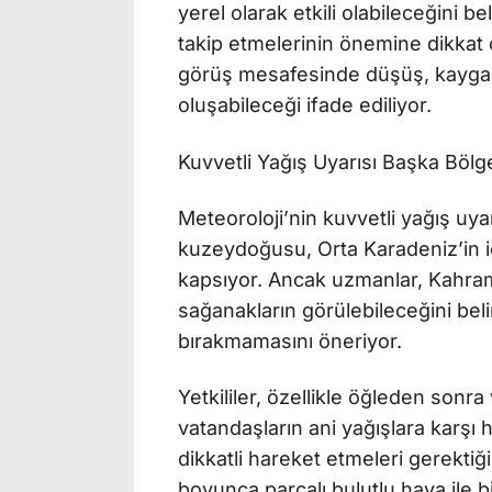
yerel olarak etkili olabileceğini be
takip etmelerinin önemine dikkat
görüş mesafesinde düşüş, kaygan ze
oluşabileceği ifade ediliyor.
Kuvvetli Yağış Uyarısı Başka Bölge
Meteoroloji’nin kuvvetli yağış uyar
kuzeydoğusu, Orta Karadeniz’in i
kapsıyor. Ancak uzmanlar, Kahram
sağanakların görülebileceğini beli
bırakmamasını öneriyor.
Yetkililer, özellikle öğleden son
vatandaşların ani yağışlara karşı ha
dikkatli hareket etmeleri gerekti
boyunca parçalı bulutlu hava ile bi