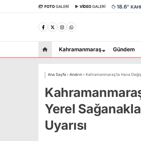
18.6
°
FOTO
GALERİ
VİDEO
GALERİ
KAH
Kahramanmaraş
Gündem
Ana Sayfa
›
Andırın
›
Kahramanmaraş’ta Hava Değişiy
Kahramanmaraş’
Yerel Sağanakla
Uyarısı