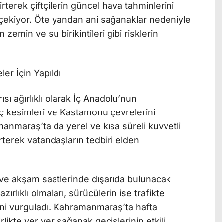
lirterek çiftçilerin güncel hava tahminlerini
 çekiyor. Öte yandan ani sağanaklar nedeniyle
min ve su birikintileri gibi risklerin
ler İçin Yapıldı
ısı ağırlıklı olarak İç Anadolu’nun
ç kesimleri ve Kastamonu çevrelerini
anmaraş’ta da yerel ve kısa süreli kuvvetli
rterek vatandaşların tedbiri elden
ra ve akşam saatlerinde dışarıda bulunacak
zırlıklı olmaları, sürücülerin ise trafikte
ğini vurguladı. Kahramanmaraş’ta hafta
rlikte yer yer sağanak geçişlerinin etkili