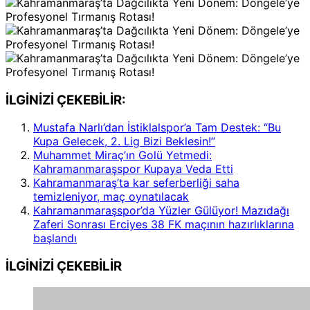
İLGİNİZİ ÇEKEBİLİR:
Mustafa Narlı’dan İstiklalspor’a Tam Destek: “Bu
Kupa Gelecek, 2. Lig Bizi Beklesin!”
Muhammet Miraç’ın Golü Yetmedi:
Kahramanmaraşspor Kupaya Veda Etti
Kahramanmaraş’ta kar seferberliği saha
temizleniyor, maç oynatılacak
Kahramanmaraşspor’da Yüzler Gülüyor! Mazıdağı
Zaferi Sonrası Erciyes 38 FK maçının hazırlıklarına
başlandı
İLGİNİZİ
ÇEKEBİLİR