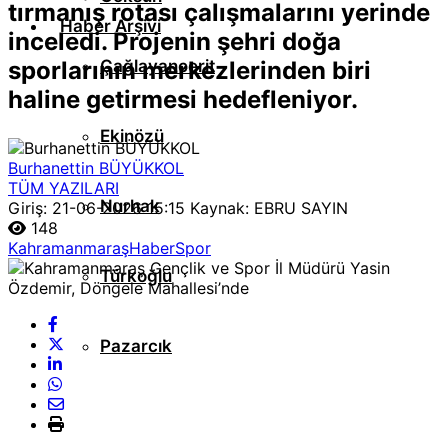
tırmanış rotası çalışmalarını yerinde
Haber Arşivi
inceledi. Projenin şehri doğa
sporlarının merkezlerinden biri
Çağlayancerit
haline getirmesi hedefleniyor.
Ekinözü
Burhanettin BÜYÜKKOL
TÜM YAZILARI
Nurhak
Giriş: 21-06-2026 15:15
Kaynak: EBRU SAYIN
148
Kahramanmaraş
Haber
Spor
Türkoğlu
Pazarcık