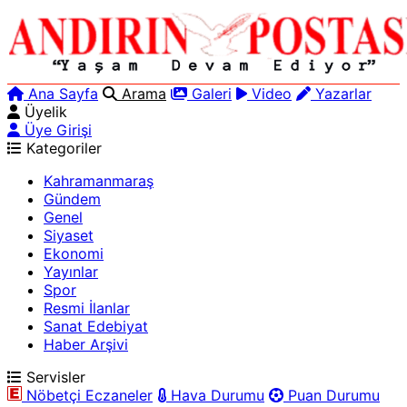
Ana Sayfa
Arama
Galeri
Video
Yazarlar
Üyelik
Üye Girişi
Kategoriler
Kahramanmaraş
Gündem
Genel
Siyaset
Ekonomi
Yayınlar
Spor
Resmi İlanlar
Sanat Edebiyat
Haber Arşivi
Servisler
Nöbetçi Eczaneler
Hava Durumu
Puan Durumu