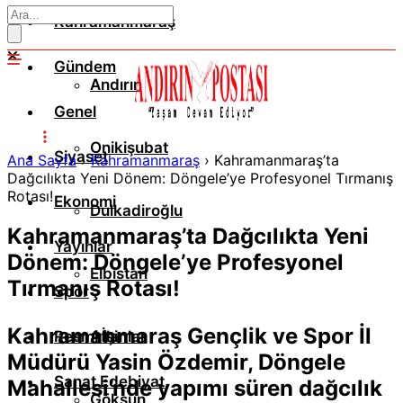
Kahramanmaraş
Gündem
Andırın
Genel
Onikişubat
Siyaset
Ana Sayfa
›
Kahramanmaraş
›
Kahramanmaraş’ta
Dağcılıkta Yeni Dönem: Döngele’ye Profesyonel Tırmanış
Rotası!
Ekonomi
Dulkadiroğlu
Kahramanmaraş’ta Dağcılıkta Yeni
Yayınlar
Dönem: Döngele’ye Profesyonel
Elbistan
Tırmanış Rotası!
Spor
Kahramanmaraş Gençlik ve Spor İl
Resmi İlanlar
Afşin
Müdürü Yasin Özdemir, Döngele
Sanat Edebiyat
Mahallesi’nde yapımı süren dağcılık
Göksun