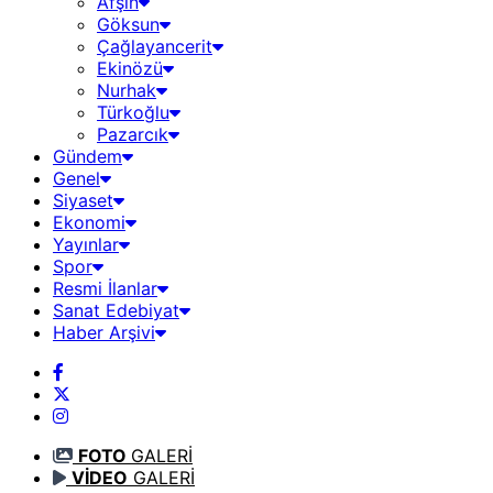
Afşin
Göksun
Çağlayancerit
Ekinözü
Nurhak
Türkoğlu
Pazarcık
Gündem
Genel
Siyaset
Ekonomi
Yayınlar
Spor
Resmi İlanlar
Sanat Edebiyat
Haber Arşivi
FOTO
GALERİ
VİDEO
GALERİ