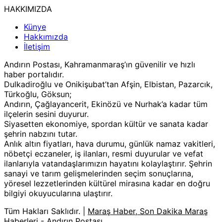
HAKKIMIZDA
Künye
Hakkımızda
İletişim
Andırın Postası, Kahramanmaraş’ın güvenilir ve hızlı
haber portalıdır.
Dulkadiroğlu ve Onikişubat’tan Afşin, Elbistan, Pazarcık,
Türkoğlu, Göksun;
Andırın, Çağlayancerit, Ekinözü ve Nurhak’a kadar tüm
ilçelerin sesini duyurur.
Siyasetten ekonomiye, spordan kültür ve sanata kadar
şehrin nabzını tutar.
Anlık altın fiyatları, hava durumu, günlük namaz vakitleri,
nöbetçi eczaneler, iş ilanları, resmi duyurular ve vefat
ilanlarıyla vatandaşlarımızın hayatını kolaylaştırır. Şehrin
sanayi ve tarım gelişmelerinden seçim sonuçlarına,
yöresel lezzetlerinden kültürel mirasına kadar en doğru
bilgiyi okuyucularına ulaştırır.
Tüm Hakları Saklıdır. |
Maraş Haber, Son Dakika Maraş
Haberleri - Andırın Postası