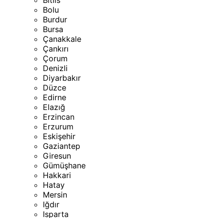
Bitlis
Bolu
Burdur
Bursa
Çanakkale
Çankırı
Çorum
Denizli
Diyarbakır
Düzce
Edirne
Elazığ
Erzincan
Erzurum
Eskişehir
Gaziantep
Giresun
Gümüşhane
Hakkari
Hatay
Mersin
Iğdır
Isparta