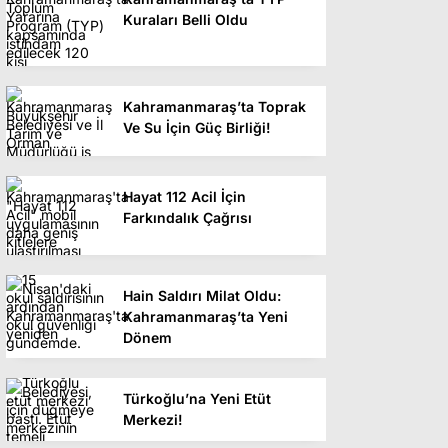
Kuraları Belli Oldu
Kahramanmaraş’ta Toprak
Ve Su İçin Güç Birliği!
Hayat 112 Acil İçin
Farkındalık Çağrısı
Hain Saldırı Milat Oldu:
Kahramanmaraş’ta Yeni
Dönem
Türkoğlu’na Yeni Etüt
Merkezi!