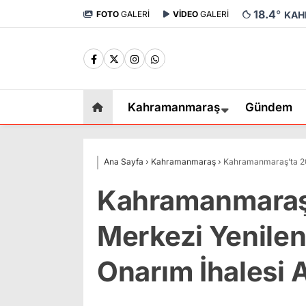
18.4
°
FOTO
GALERİ
VİDEO
GALERİ
KAH
Kahramanmaraş
Gündem
Ana Sayfa
›
Kahramanmaraş
›
Kahramanmaraş’ta 20 
Kahramanmaraş’t
Merkezi Yenilen
Onarım İhalesi A