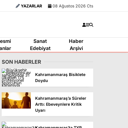
YAZARLAR
08 Ağustos 2026 Cts
esmi
Sanat
Haber
lanlar
Edebiyat
Arşivi
SON HABERLER
Kahramanmaraş Bisiklete
Doydu
Kahramanmaraş’a Süreler
Arttı: Ebeveynlere Kritik
Uyarı
Kahramanmaraş’ta TYP