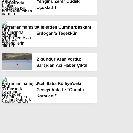
Yangını: Zarar Dudak
Uçuklattı!
Ailelerden Cumhurbaşkanı
Erdoğan’a Teşekkür
2 gündür Aranıyordu:
Barajdan Acı Haber Çıktı!
Acılı Baba Külliye’deki
Geceyi Anlattı: “Olumlu
Karşıladı”