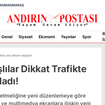
RAMANMARAŞ
R
Genel
Siyaset
Ekonomi
Yayınlar
Spor
İ
kte yeni dönem başladı!
lar Dikkat Trafikte
adı!
etmeliğine yeni düzenlemeye göre
 ve multimedya ekranlara ilişkin yeni