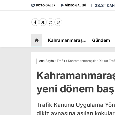
28.3
°
FOTO
GALERİ
VİDEO
GALERİ
KAH
Kahramanmaraş
Gündem
Ana Sayfa
›
Trafik
›
Kahramanmaraşlılar Dikkat Trafi
Kahramanmaraşlı
yeni dönem başl
Trafik Kanunu Uygulama Yön
dikiz aynasına asılan kokular