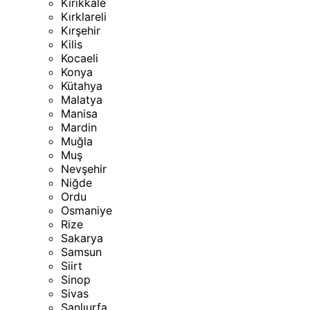
Kırıkkale
Kırklareli
Kırşehir
Kilis
Kocaeli
Konya
Kütahya
Malatya
Manisa
Mardin
Muğla
Muş
Nevşehir
Niğde
Ordu
Osmaniye
Rize
Sakarya
Samsun
Siirt
Sinop
Sivas
Şanlıurfa