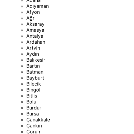
Adana
Adıyaman
Afyon
Ağrı
Aksaray
Amasya
Antalya
Ardahan
Artvin
Aydın
Balıkesir
Bartın
Batman
Bayburt
Bilecik
Bingöl
Bitlis
Bolu
Burdur
Bursa
Çanakkale
Çankırı
Çorum