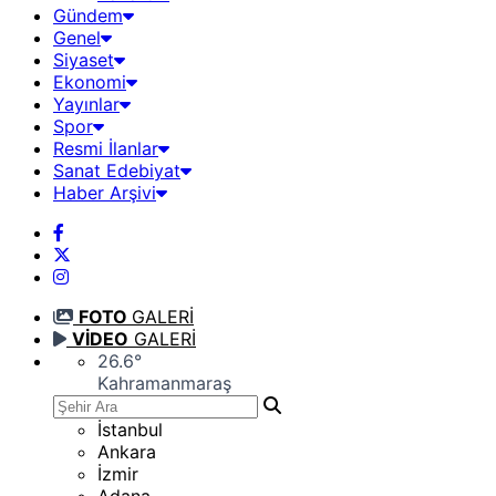
Gündem
Genel
Siyaset
Ekonomi
Yayınlar
Spor
Resmi İlanlar
Sanat Edebiyat
Haber Arşivi
FOTO
GALERİ
VİDEO
GALERİ
26.6
°
Kahramanmaraş
İstanbul
Ankara
İzmir