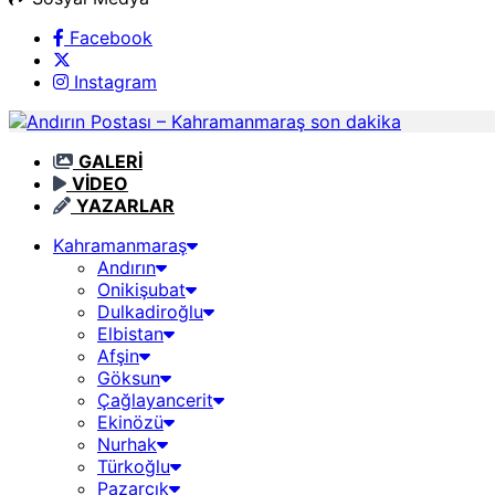
Facebook
Instagram
GALERİ
VİDEO
YAZARLAR
Kahramanmaraş
Andırın
Onikişubat
Dulkadiroğlu
Elbistan
Afşin
Göksun
Çağlayancerit
Ekinözü
Nurhak
Türkoğlu
Pazarcık