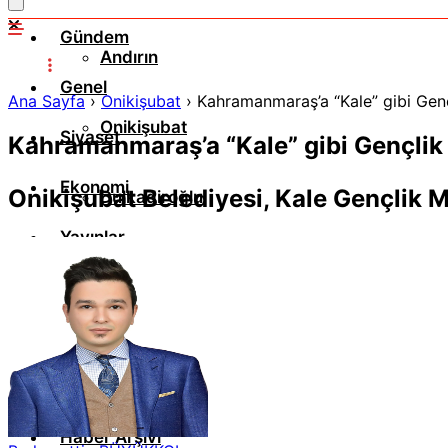
Gündem
Andırın
Genel
Ana Sayfa
›
Onikişubat
›
Kahramanmaraş’a “Kale” gibi Gen
Onikişubat
Siyaset
Kahramanmaraş’a “Kale” gibi Gençlik
Ekonomi
Onikişubat Belediyesi, Kale Gençlik M
Dulkadiroğlu
Yayınlar
Elbistan
Spor
Resmi İlanlar
Afşin
Sanat Edebiyat
Göksun
Haber Arşivi