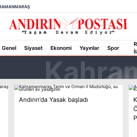
RAMANMARAŞ
R
Genel
Siyaset
Ekonomi
Yayınlar
Spor
İ
Andırın’da Yasak başladı
K
Ö
P