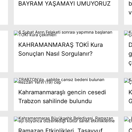
BAYRAM YAŞAMAYI UMUYORUZ
b
v
KAHRAMANMARAŞ TOKİ Kura
D
Sonuçları Nasıl Sorgulanır?
g
ç
Kahramanmaraşlı gencin cesedi
K
Trabzon sahilinde bulundu
Ramazan Etkinlikleri, Tasavvuf
Ç