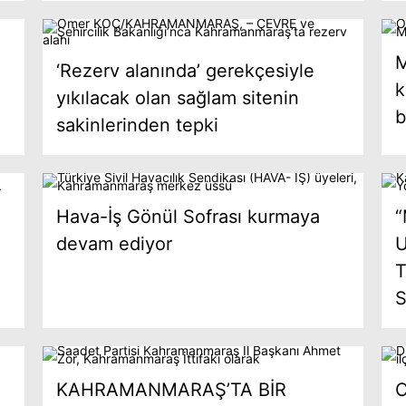
M
‘Rezerv alanında’ gerekçesiyle
k
yıkılacak olan sağlam sitenin
b
sakinlerinden tepki
Hava-İş Gönül Sofrası kurmaya
“
devam ediyor
U
KAHRAMANMARAŞ’TA BİR
O