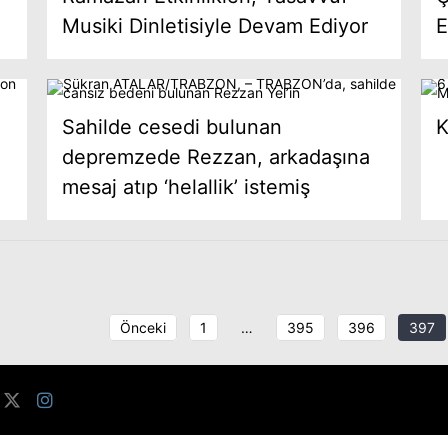
Musiki Dinletisiyle Devam Ediyor
E
Sahilde cesedi bulunan
K
depremzede Rezzan, arkadaşına
mesaj atıp ‘helallik’ istemiş
Önceki
1
…
395
396
397