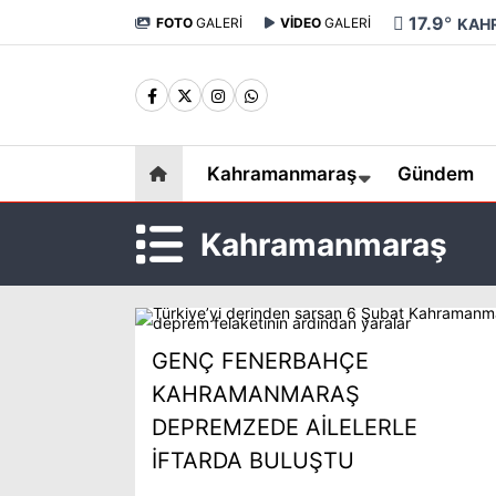
17.9
°
FOTO
GALERİ
VİDEO
GALERİ
KAH
Kahramanmaraş
Gündem
Kahramanmaraş
GENÇ FENERBAHÇE
KAHRAMANMARAŞ
DEPREMZEDE AİLELERLE
İFTARDA BULUŞTU