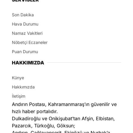
Son Dakika
Hava Durumu
Namaz Vakitleri
Nöbetçi Eczaneler
Puan Durumu
HAKKIMIZDA
Künye
Hakkımızda
İletişim
Andırın Postası, Kahramanmaraş’ın güvenilir ve
hızlı haber portalıdır.
Dulkadiroğlu ve Onikişubat’tan Afşin, Elbistan,
Pazarcık, Türkoğlu, Göksun;
Andırın, Çağlayancerit, Ekinözü ve Nurhak’a