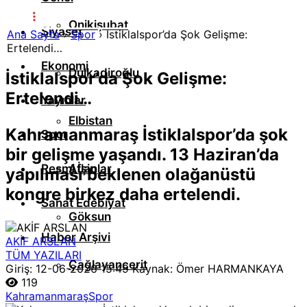
Onikişubat
Siyaset
Ana Sayfa
›
Spor
›
İstiklalspor’da Şok Gelişme:
Ertelendi…
Ekonomi
Dulkadiroğlu
İstiklalspor’da Şok Gelişme:
Ertelendi…
Yayınlar
Elbistan
Kahramanmaraş İstiklalspor’da şok
Spor
bir gelişme yaşandı. 13 Haziran’da
Resmi İlanlar
Afşin
yapılması beklenen olağanüstü
kongre birkez daha ertelendi.
Sanat Edebiyat
Göksun
Haber Arşivi
AKİF ARSLAN
TÜM YAZILARI
Çağlayancerit
Giriş: 12-06-2026 15:49
Kaynak: Ömer HARMANKAYA
119
Kahramanmaraş
Spor