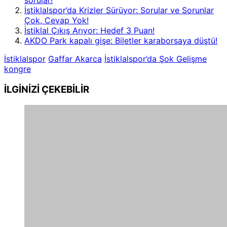
sorular!
İstiklalspor’da Krizler Sürüyor: Sorular ve Sorunlar
Çok, Cevap Yok!
İstiklal Çıkış Arıyor: Hedef 3 Puan!
AKDO Park kapalı gişe: Biletler karaborsaya düştü!
İstiklalspor
Gaffar Akarca
İstiklalspor’da Şok Gelişme
kongre
İLGİNİZİ
ÇEKEBİLİR