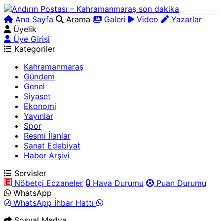
Ana Sayfa
Arama
Galeri
Video
Yazarlar
Üyelik
Üye Girişi
Kategoriler
Kahramanmaraş
Gündem
Genel
Siyaset
Ekonomi
Yayınlar
Spor
Resmi İlanlar
Sanat Edebiyat
Haber Arşivi
Servisler
Nöbetçi Eczaneler
Hava Durumu
Puan Durumu
WhatsApp
WhatsApp İhbar Hattı
Sosyal Medya