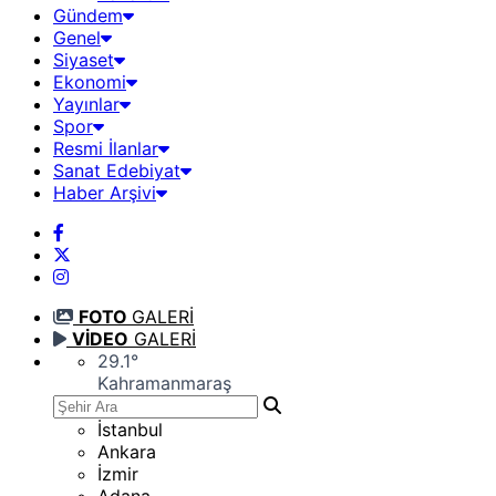
Gündem
Genel
Siyaset
Ekonomi
Yayınlar
Spor
Resmi İlanlar
Sanat Edebiyat
Haber Arşivi
FOTO
GALERİ
VİDEO
GALERİ
29.1
°
Kahramanmaraş
İstanbul
Ankara
İzmir