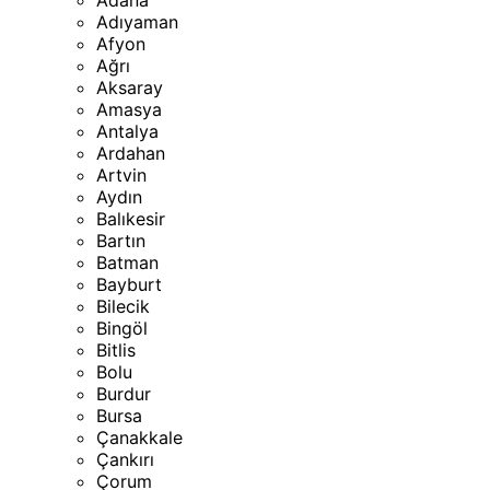
Adana
Adıyaman
Afyon
Ağrı
Aksaray
Amasya
Antalya
Ardahan
Artvin
Aydın
Balıkesir
Bartın
Batman
Bayburt
Bilecik
Bingöl
Bitlis
Bolu
Burdur
Bursa
Çanakkale
Çankırı
Çorum