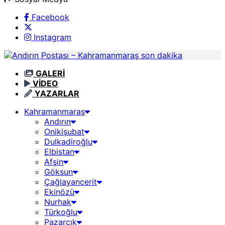
Facebook
Instagram
GALERİ
VİDEO
YAZARLAR
Kahramanmaraş
Andırın
Onikişubat
Dulkadiroğlu
Elbistan
Afşin
Göksun
Çağlayancerit
Ekinözü
Nurhak
Türkoğlu
Pazarcık