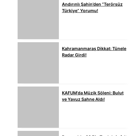
Andırınlı Şahin’den “Terörsüz
Türkiye” Yorumu!
Kahramanmaraş Dikkat: Tünele
Radar Girdi!
KAFUM’da Müzik Şöleni: Bulut
ve Yavuz Sahne Aldı!