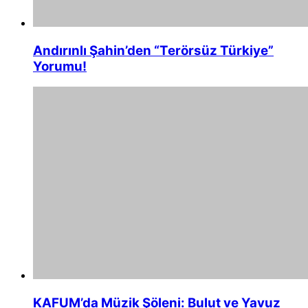
Andırınlı Şahin’den “Terörsüz Türkiye”
Yorumu!
KAFUM’da Müzik Şöleni: Bulut ve Yavuz