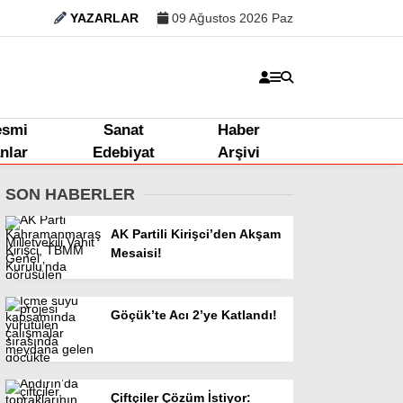
YAZARLAR
09 Ağustos 2026 Paz
esmi
Sanat
Haber
anlar
Edebiyat
Arşivi
SON HABERLER
AK Partili Kirişci’den Akşam
Mesaisi!
Göçük’te Acı 2’ye Katlandı!
Çiftçiler Çözüm İstiyor: