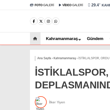
29.4
°
KAH
FOTO
GALERİ
VİDEO
GALERİ
Kahramanmaraş
Gündem
Ana Sayfa
›
Kahramanmaraş
›
İSTİKLALSPOR, ORD
İSTİKLALSPOR
DEPLASMANIND
İlker Yiyen