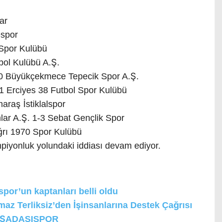
ar
espor
 Spor Kulübü
bol Kulübü A.Ş.
1-0 Büyükçekmece Tepecik Spor A.Ş.
-1 Erciyes 38 Futbol Spor Kulübü
raş İstiklalspor
mlar A.Ş. 1-3 Sebat Gençlik Spor
Ağrı 1970 Spor Kulübü
iyonluk yolundaki iddiası devam ediyor.
or’un kaptanları belli oldu
z Terliksiz’den İşinsanlarına Destek Çağrısı
ŞADASISPOR