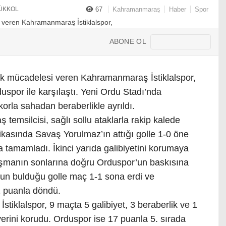
YÜKKOL
67
Kahramanmaraş
Haber
Spor
ABONE OL
uk mücadelesi veren Kahramanmaraş İstiklalspor,
uspor ile karşılaştı. Yeni Ordu Stadı’nda
korla sahadan beraberlikle ayrıldı.
emsilcisi, sağlı sollu ataklarla rakip kalede
kasında Savaş Yorulmaz’ın attığı golle 1-0 öne
rla tamamladı. İkinci yarıda galibiyetini korumaya
laşmanın sonlarına doğru Orduspor’un baskısına
un bulduğu golle maç 1-1 sona erdi ve
1 puanla döndü.
tiklalspor, 9 maçta 5 galibiyet, 3 beraberlik ve 1
yerini korudu. Orduspor ise 17 puanla 5. sırada