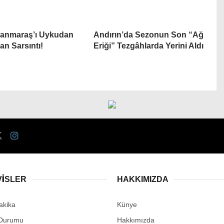
anmaraş’ı Uykudan
Andırın’da Sezonun Son “Ağ
an Sarsıntı!
Eriği” Tezgâhlarda Yerini Aldı
VİSLER
HAKKIMIZDA
akika
Künye
Durumu
Hakkımızda