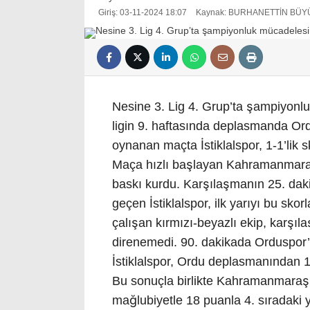
Giriş: 03-11-2024 18:07
Kaynak: BURHANETTİN BÜ
Nesine 3. Lig 4. Grup’ta şampiyonl
ligin 9. haftasında deplasmanda Ord
oynanan maçta İstiklalspor, 1-1’lik s
Maça hızlı başlayan Kahramanmaraş t
baskı kurdu. Karşılaşmanın 25. daki
geçen İstiklalspor, ilk yarıyı bu sko
çalışan kırmızı-beyazlı ekip, karşı
direnemedi. 90. dakikada Orduspor’
İstiklalspor, Ordu deplasmanından 
Bu sonuçla birlikte Kahramanmaraş İs
mağlubiyetle 18 puanla 4. sıradaki 