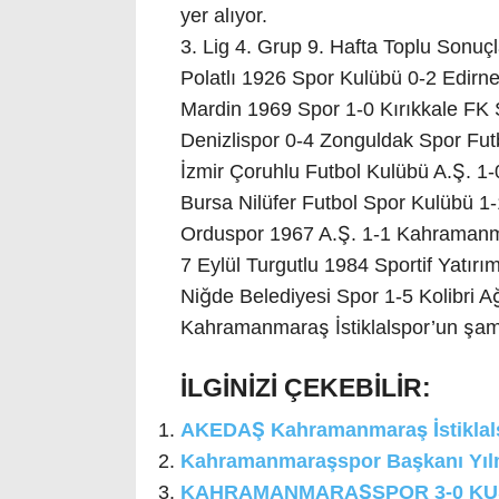
yer alıyor.
3. Lig 4. Grup 9. Hafta Toplu Sonuçl
Polatlı 1926 Spor Kulübü 0-2 Edirn
Mardin 1969 Spor 1-0 Kırıkkale FK
Denizlispor 0-4 Zonguldak Spor Fut
İzmir Çoruhlu Futbol Kulübü A.Ş. 
Bursa Nilüfer Futbol Spor Kulübü 1
Orduspor 1967 A.Ş. 1-1 Kahramanma
7 Eylül Turgutlu 1984 Sportif Yatırı
Niğde Belediyesi Spor 1-5 Kolibri 
Kahramanmaraş İstiklalspor’un şamp
İLGİNİZİ ÇEKEBİLİR:
AKEDAŞ Kahramanmaraş İstiklalsp
Kahramanmaraşspor Başkanı Yılma
KAHRAMANMARAŞSPOR 3-0 KU