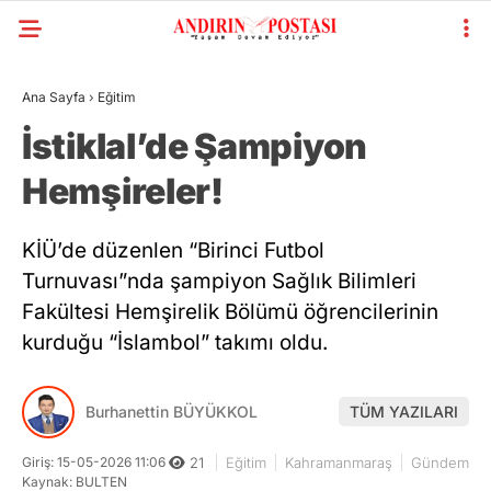
Ana Sayfa
›
Eğitim
İstiklal’de Şampiyon
Hemşireler!
KİÜ’de düzenlen “Birinci Futbol
Turnuvası”nda şampiyon Sağlık Bilimleri
Fakültesi Hemşirelik Bölümü öğrencilerinin
kurduğu “İslambol” takımı oldu.
Burhanettin BÜYÜKKOL
TÜM YAZILARI
Giriş: 15-05-2026 11:06
21
Eğitim
Kahramanmaraş
Gündem
Kaynak: BULTEN