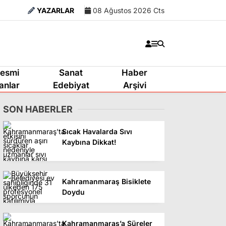
YAZARLAR
08 Ağustos 2026 Cts
esmi
Sanat
Haber
lanlar
Edebiyat
Arşivi
SON HABERLER
Sıcak Havalarda Sıvı
Kaybına Dikkat!
Kahramanmaraş Bisiklete
Doydu
Kahramanmaraş’a Süreler