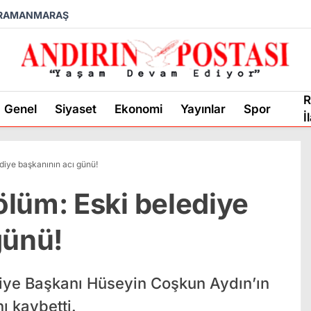
RAMANMARAŞ
R
Genel
Siyaset
Ekonomi
Yayınlar
Spor
İ
diye başkanının acı günü!
lüm: Eski belediye
günü!
ye Başkanı Hüseyin Coşkun Aydın’ın
ı kaybetti.