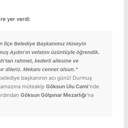
re yer verdi:
 İlçe Belediye Başkanımız Hüseyin
uş Aydın’ın vefatını üzüntüyle öğrendik.
’tan rahmet, kederli ailesine ve
ır dileriz. Mekanı cennet olsun.”
Durmuş
i namazına müteakip
Göksun Ulu Cami
’nde
ardından
Göksun Gölpınar Mezarlığı
’na