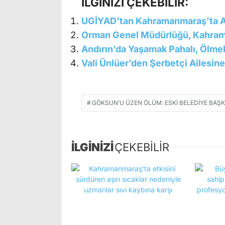
İLGİNİZİ ÇEKEBİLİR:
UGİYAD’tan Kahramanmaraş’ta A
Orman Genel Müdürlüğü, Kahraman
Andırın’da Yaşamak Pahalı, Ölme
Vali Ünlüer’den Şerbetçi Ailesine
GÖKSUN’U ÜZEN ÖLÜM: ESKI BELEDIYE BAŞK
İLGİNİZİ
ÇEKEBİLİR