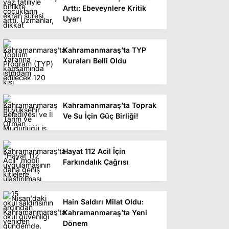
Arttı: Ebeveynlere Kritik
Uyarı
Kahramanmaraş’ta TYP
Kuraları Belli Oldu
Kahramanmaraş’ta Toprak
Ve Su İçin Güç Birliği!
Hayat 112 Acil İçin
Farkındalık Çağrısı
Hain Saldırı Milat Oldu:
Kahramanmaraş’ta Yeni
Dönem