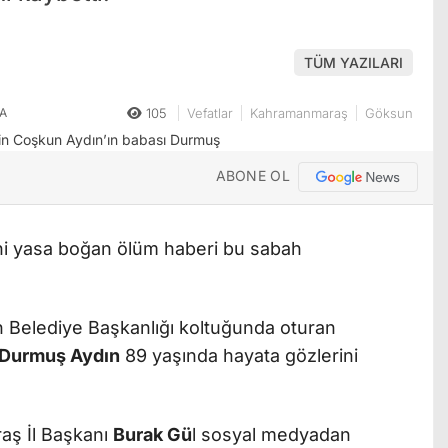
TÜM YAZILARI
A
105
Vefatlar
Kahramanmaraş
Göksun
ABONE OL
i yasa boğan ölüm haberi bu sabah
n Belediye Başkanlığı koltuğunda oturan
Durmuş Aydın
89 yaşında hayata gözlerini
aş İl Başkanı
Burak Gü
l sosyal medyadan