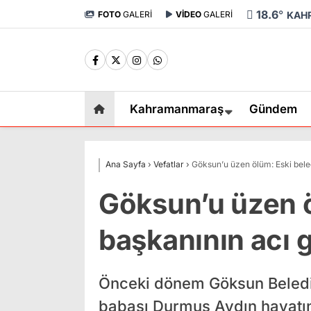
18.6
°
FOTO
GALERİ
VİDEO
GALERİ
KAH
Kahramanmaraş
Gündem
Ana Sayfa
›
Vefatlar
›
Göksun’u üzen ölüm: Eski bele
Göksun’u üzen ö
başkanının acı 
Önceki dönem Göksun Beledi
babası Durmuş Aydın hayatın