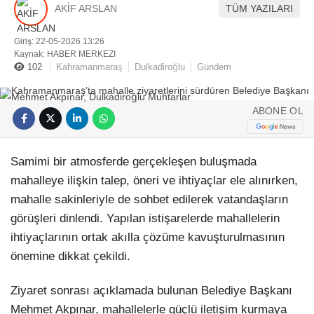
Hattı
AKİF ARSLAN
TÜM YAZILARI
SANAT EDEBIYAT
Giriş: 22-05-2026 13:26
HABER ARŞIVI
Kaynak: HABER MERKEZI
102
Kahramanmaraş
Dulkadiroğlu
Gündem
Facebook
ABONE OL
Instagram
Samimi bir atmosferde gerçekleşen buluşmada
mahalleye ilişkin talep, öneri ve ihtiyaçlar ele alınırken,
mahalle sakinleriyle de sohbet edilerek vatandaşların
görüşleri dinlendi. Yapılan istişarelerde mahallelerin
ihtiyaçlarının ortak akılla çözüme kavuşturulmasının
önemine dikkat çekildi.
Ziyaret sonrası açıklamada bulunan Belediye Başkanı
Mehmet Akpınar, mahallelerle güçlü iletişim kurmaya