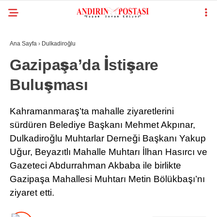
Ana Sayfa
›
Dulkadiroğlu
GALERİ
VİDEO
YAZARLAR
Gazipaşa’da İstişare
Buluşması
KAHRAMANMARAŞ
GÜNDEM
Kahramanmaraş’ta mahalle ziyaretlerini
GENEL
sürdüren Belediye Başkanı Mehmet Akpınar,
Dulkadiroğlu Muhtarlar Derneği Başkanı Yakup
SIYASET
Uğur, Beyazıtlı Mahalle Muhtarı İlhan Hasırcı ve
EKONOMI
Gazeteci Abdurrahman Akbaba ile birlikte
YAYINLAR
Gazipaşa Mahallesi Muhtarı Metin Bölükbaşı’nı
ziyaret etti.
SPOR
WhatsApp İhbar
RESMI İLANLAR