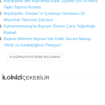
Büyükşehir’den Bayramda Kabir Ziyareti İçin Ücretsiz
Toplu Taşıma Hizmeti
Büyükşehir, Elmalar’ın İçmesuyu Sorununu 15
Milyonluk Yatırımla Çözüyor
Kahramanmaraş’ta Bayram Öncesi Çarşı Yoğunluğu
Başladı
Başkan Mehmet Akpınar’dan Kadir Gecesi Mesajı:
“Birlik ve Kardeşliğimiz Pekişsin”
GAZIPAŞA’DA İSTIŞARE BULUŞMASI
İLGİNİZİ
ÇEKEBİLİR