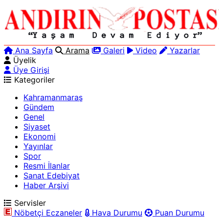
Ana Sayfa
Arama
Galeri
Video
Yazarlar
Üyelik
Üye Girişi
Kategoriler
Kahramanmaraş
Gündem
Genel
Siyaset
Ekonomi
Yayınlar
Spor
Resmi İlanlar
Sanat Edebiyat
Haber Arşivi
Servisler
Nöbetçi Eczaneler
Hava Durumu
Puan Durumu