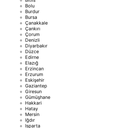
Bitlis
Bolu
Burdur
Bursa
Çanakkale
Çankırı
Çorum
Denizli
Diyarbakır
Düzce
Edirne
Elazığ
Erzincan
Erzurum
Eskişehir
Gaziantep
Giresun
Gümüşhane
Hakkari
Hatay
Mersin
Iğdır
Isparta