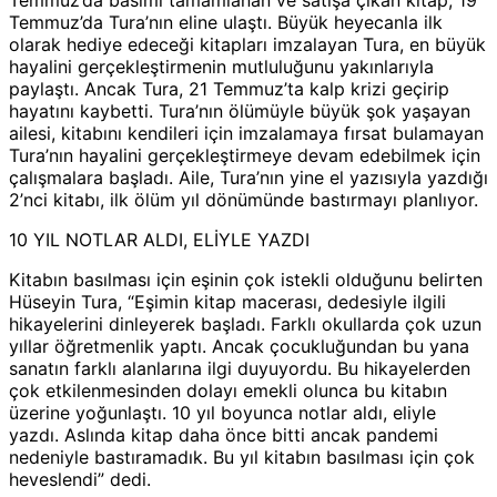
Temmuz’da Tura’nın eline ulaştı. Büyük heyecanla ilk
olarak hediye edeceği kitapları imzalayan Tura, en büyük
hayalini gerçekleştirmenin mutluluğunu yakınlarıyla
paylaştı. Ancak Tura, 21 Temmuz’ta kalp krizi geçirip
hayatını kaybetti. Tura’nın ölümüyle büyük şok yaşayan
ailesi, kitabını kendileri için imzalamaya fırsat bulamayan
Tura’nın hayalini gerçekleştirmeye devam edebilmek için
çalışmalara başladı. Aile, Tura’nın yine el yazısıyla yazdığı
2’nci kitabı, ilk ölüm yıl dönümünde bastırmayı planlıyor.
10 YIL NOTLAR ALDI, ELİYLE YAZDI
Kitabın basılması için eşinin çok istekli olduğunu belirten
Hüseyin Tura, “Eşimin kitap macerası, dedesiyle ilgili
hikayelerini dinleyerek başladı. Farklı okullarda çok uzun
yıllar öğretmenlik yaptı. Ancak çocukluğundan bu yana
sanatın farklı alanlarına ilgi duyuyordu. Bu hikayelerden
çok etkilenmesinden dolayı emekli olunca bu kitabın
üzerine yoğunlaştı. 10 yıl boyunca notlar aldı, eliyle
yazdı. Aslında kitap daha önce bitti ancak pandemi
nedeniyle bastıramadık. Bu yıl kitabın basılması için çok
heveslendi” dedi.