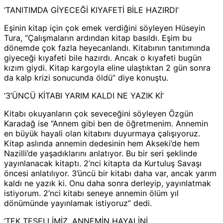
‘TANITIMDA GİYECEĞİ KIYAFETİ BİLE HAZIRDI’
Eşinin kitap için çok emek verdiğini söyleyen Hüseyin
Tura, “Çalışmaların ardından kitap basıldı. Eşim bu
dönemde çok fazla heyecanlandı. Kitabının tanıtımında
giyeceği kıyafeti bile hazırdı. Ancak o kıyafeti bugün
kızım giydi. Kitap kargoyla eline ulaştıktan 2 gün sonra
da kalp krizi sonucunda öldü” diye konuştu.
‘3’ÜNCÜ KİTABI YARIM KALDI NE YAZIK Kİ’
Kitabı okuyanların çok seveceğini söyleyen Özgün
Karadağ ise “Annem gibi ben de öğretmenim. Annemin
en büyük hayali olan kitabını duyurmaya çalışıyoruz.
Kitap aslında annemin dedesinin hem Akseki’de hem
Nazilli’de yaşadıklarını anlatıyor. Bu bir seri şeklinde
yayınlanacak kitaptı. 2’nci kitapta da Kurtuluş Savaşı
öncesi anlatılıyor. 3’üncü bir kitabı daha var, ancak yarım
kaldı ne yazık ki. Onu daha sonra derleyip, yayınlatmak
istiyorum. 2’nci kitabı seneye annemin ölüm yıl
dönümünde yayınlamak istiyoruz” dedi.
‘TEK TESELLİMİZ, ANNEMİN HAYALİNİ