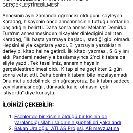
GERÇEKLEŞTİREBİLMESİ’
Annesinin aynı zamanda öğrencisi olduğunu söyleyen
Karadağ, hikayenin önce anneannesinin tuttuğu notlar ile
başladığını belirtti. Daha sonra annesi Melahat Demirkol
Tura’nın anneannesinden hikayeler dinlediğini belirten
Karadağ, “İlk başta yazmaya başladı, istediği gibi olmadı.
Hepsini eliyle kağıtlara yazdı. El yazısıyla yazdıklarını
derleyip, kitap haline getirdi. İlk kitabı yazması, 5-6 yılını
aldı. Pandemi nedeniyle basılamayınca 2’nci kitabını da
eliyle yazdı. Tek tesellimiz, annemin hayalini
gerçekleştirebilmesi oldu. Kitap eline geçtikten 2 gün
sonra vefat etti. Daha benim kitabımı bile imzalayamadı.
Onu mutlu edebilmek için uğraşıyoruz. Bu kitabın sadece
yayınlanması değil, dünyada kalıcı olmasını çok
istiyordu” diye konuştu.
İLGİNİZİ ÇEKEBİLİR:
Esenler'de bir kişinin öldüğü bir kişinin de
yaralandığı silahlı saldırının şüphelileri yakalandı
Bakan Uraloğlu: ATLAS Projesi, AB mevzuatına