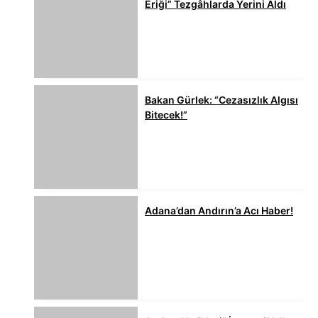
Eriği” Tezgâhlarda Yerini Aldı
Bakan Gürlek: “Cezasızlık Algısı
Bitecek!”
Adana’dan Andırın’a Acı Haber!