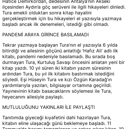
Hatice Demirkol’dan, dedesinin Antalya’nın Akseki
ilçesinden Aydın’a göç serüveni ile ilgili hikayeleri dinledi.
Tura emekli olduktan sonra kitap hayalini
gerçekleştirmek için bu hikayeleri el yazısıyla yazmaya
başladı ancak ilk denemeleri, istediği gibi olmadı.
PANDEMİ ARAYA GİRİNCE BASILAMADI
Tekrar yazmaya başlayan Tura’nın el yazısıyla 6 yılda
bitirdiği ve ailesinin göçünü anlattığı ‘Hafız Ali’ adlı ilk
kitabı, pandemi nedeniyle basılamadı. Bu sırada boş
durmayan Tura, Kurtuluş Savaşı öncesini anlatan yeni bir
kitap yazdı. 10 yıl süren iki kitabın yazım süresinin
ardından Tura, bu yıl ilk kitabını bastırmak istediğini
söyledi. Eşi Hüseyin Tura ve kızı Özgün Karadağ’ın
yardımlarıyla yazıları, bilgisayar ortamına geçirildi.
Yayınevinin kitabı basacaklarını söylemesi ile Tura,
heyecanını ailesiyle paylaştı.
MUTLULUĞUNU YAKINLARI İLE PAYLAŞTI
Tanıtımda giyeceği kıyafetini dahi hazırlayan Tura,
kitabın eline ulaşacağı günü beklemeye başladı. 11
Temmuz’da basımı tamamlanan ve satışa çıkan kitap, 19