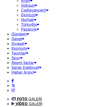
Afşin
Göksun
Çağlayancerit
Ekinözü
Nurhak
Türkoğlu
Pazarcık
Gündem
Genel
Siyaset
Ekonomi
Yayınlar
Spor
Resmi İlanlar
Sanat Edebiyat
Haber Arşivi
FOTO
GALERİ
VİDEO
GALERİ