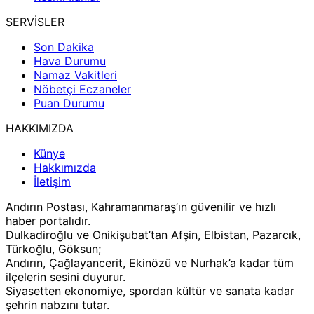
SERVİSLER
Son Dakika
Hava Durumu
Namaz Vakitleri
Nöbetçi Eczaneler
Puan Durumu
HAKKIMIZDA
Künye
Hakkımızda
İletişim
Andırın Postası, Kahramanmaraş’ın güvenilir ve hızlı
haber portalıdır.
Dulkadiroğlu ve Onikişubat’tan Afşin, Elbistan, Pazarcık,
Türkoğlu, Göksun;
Andırın, Çağlayancerit, Ekinözü ve Nurhak’a kadar tüm
ilçelerin sesini duyurur.
Siyasetten ekonomiye, spordan kültür ve sanata kadar
şehrin nabzını tutar.