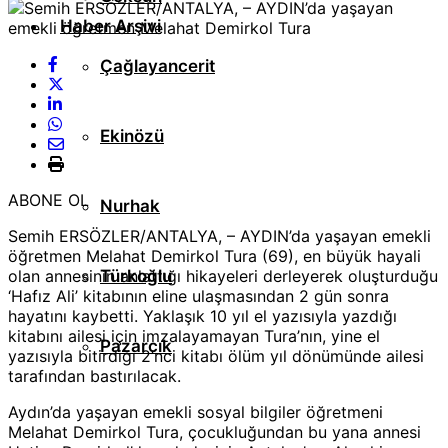
Haber Arşivi
Çağlayancerit
Ekinözü
ABONE OL
Nurhak
Semih ERSÖZLER/ANTALYA, – AYDIN’da yaşayan emekli
öğretmen Melahat Demirkol Tura (69), en büyük hayali
olan annesinin anlattığı hikayeleri derleyerek oluşturduğu
Türkoğlu
‘Hafız Ali’ kitabının eline ulaşmasından 2 gün sonra
hayatını kaybetti. Yaklaşık 10 yıl el yazısıyla yazdığı
kitabını ailesi için imzalayamayan Tura’nın, yine el
Pazarcık
yazısıyla bitirdiği 2’nci kitabı ölüm yıl dönümünde ailesi
tarafından bastırılacak.
Aydın’da yaşayan emekli sosyal bilgiler öğretmeni
Melahat Demirkol Tura, çocukluğundan bu yana annesi