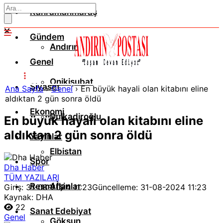
Kahramanmaraş
Gündem
Andırın
Genel
Onikişubat
Siyaset
Ana Sayfa
›
Genel
›
En büyük hayali olan kitabını eline
aldıktan 2 gün sonra öldü
Ekonomi
Dulkadiroğlu
En büyük hayali olan kitabını eline
aldıktan 2 gün sonra öldü
Yayınlar
Elbistan
Spor
Dha Haber
TÜM YAZILARI
Resmi İlanlar
Afşin
Giriş: 31-08-2024 11:23
Güncelleme: 31-08-2024 11:23
Kaynak: DHA
22
Sanat Edebiyat
Genel
Göksun