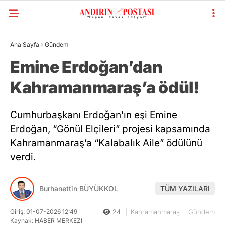
Ana Sayfa
›
Gündem
Emine Erdoğan’dan
Kahramanmaraş’a ödül!
Cumhurbaşkanı Erdoğan’ın eşi Emine
Erdoğan, “Gönül Elçileri” projesi kapsamında
Kahramanmaraş’a “Kalabalık Aile” ödülünü
verdi.
Burhanettin BÜYÜKKOL
TÜM YAZILARI
Giriş: 01-07-2026 12:49
24
Kahramanmaraş
Gündem
Kaynak: HABER MERKEZI