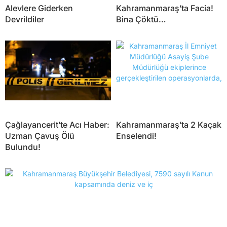
Alevlere Giderken
Kahramanmaraş’ta Facia!
Devrildiler
Bina Çöktü…
Çağlayancerit’te Acı Haber:
Kahramanmaraş’ta 2 Kaçak
Uzman Çavuş Ölü
Enselendi!
Bulundu!