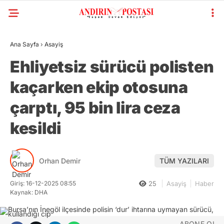
Ana Sayfa
›
Asayiş
Ehliyetsiz sürücü polisten
kaçarken ekip otosuna
çarptı, 95 bin lira ceza
kesildi
Orhan Demir
TÜM YAZILARI
Giriş: 16-12-2025 08:55
25
Asayiş
Haber
Kaynak: DHA
ABONE OL