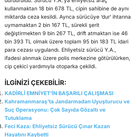
durduruldu. Sürücü Y.A.’ya ehliyetsiz araç
kullanmaktan 18 bin 678 TL, cipin sahibine de aynı
miktarda ceza kesildi. Ayrıca sürücüye ‘dur’ ihtarına
uymamaktan 2 bin 167 TL, sürekli şerit
değiştirmekten 9 bin 267 TL, drift atmaktan ise 46
bin 393 TL olmak üzere toplam 95 bin 183 TL idari
para cezası uygulandı. Ehliyetsiz sürücü Y.A.,
ifadesi alınmak üzere polis merkezine götürülürken,
cip çekici yardımıyla otoparka çekildi.
İLGİNİZİ ÇEKEBİLİR:
KADİRLİ EMNİYET’İN BAŞARILI ÇALIŞMASI
Kahramanmaraş’ta Jandarmadan Uyuşturucu ve
Suç Operasyonu: Çok Sayıda Gözaltı ve
Tutuklama
Feci Kaza: Ehliyetsiz Sürücü Çınar Kazan
Hayatını Kaybetti