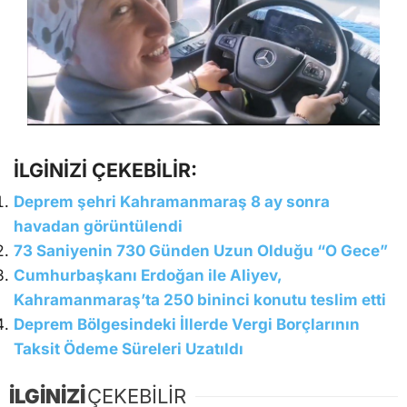
İLGİNİZİ ÇEKEBİLİR:
Deprem şehri Kahramanmaraş 8 ay sonra
havadan görüntülendi
73 Saniyenin 730 Günden Uzun Olduğu “O Gece”
Cumhurbaşkanı Erdoğan ile Aliyev,
Kahramanmaraş’ta 250 bininci konutu teslim etti
Deprem Bölgesindeki İllerde Vergi Borçlarının
Taksit Ödeme Süreleri Uzatıldı
İLGİNİZİ
ÇEKEBİLİR