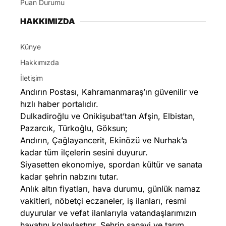
Puan Durumu
HAKKIMIZDA
Künye
Hakkımızda
İletişim
Andırın Postası, Kahramanmaraş’ın güvenilir ve
hızlı haber portalıdır.
Dulkadiroğlu ve Onikişubat’tan Afşin, Elbistan,
Pazarcık, Türkoğlu, Göksun;
Andırın, Çağlayancerit, Ekinözü ve Nurhak’a
kadar tüm ilçelerin sesini duyurur.
Siyasetten ekonomiye, spordan kültür ve sanata
kadar şehrin nabzını tutar.
Anlık altın fiyatları, hava durumu, günlük namaz
vakitleri, nöbetçi eczaneler, iş ilanları, resmi
duyurular ve vefat ilanlarıyla vatandaşlarımızın
hayatını kolaylaştırır. Şehrin sanayi ve tarım