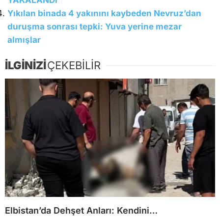
YAKALANDI
Yıkılan binada 4 yakınını kaybeden Nevruz’dan
duruşma sonrası tepki: Yuva yerine mezar
almışlar
İLGİNİZİ
ÇEKEBİLİR
Elbistan’da Dehşet Anları: Kendini…