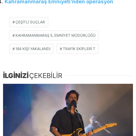
Kahramanmaraş Emniyeti’nden operasyon
ÇEŞITLI SUÇLAR
KAHRAMANMARAŞ İL EMNIYET MÜDÜRLÜĞÜ
184 KIŞI YAKALANDI
TRAFIK EKIPLERI T
İLGİNİZİ
ÇEKEBİLİR