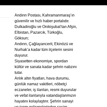
Andırın Postası, Kahramanmaraş’ın
güvenilir ve hızlı haber portalıdır.
Dulkadiroğlu ve Onikişubat’tan Afşin,
Elbistan, Pazarcık, Türkoğlu,
Göksun;
Andırın, Çağlayancerit, Ekinözü ve
Nurhak’a kadar tüm ilçelerin sesini
duyurur.
Siyasetten ekonomiye, spordan
kültür ve sanata kadar şehrin nabzını
tutar.
Anlık altın fiyatları, hava durumu,
günlük namaz vakitleri, nöbetçi
eczaneler, iş ilanları, resmi duyurular
ve vefat ilanlarıyla vatandaşlarımızın
hayatını kolaylaştırır. Şehrin sanayi
ve tarım gelişmelerinden seçim