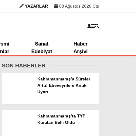
YAZARLAR
08 Ağustos 2026 Cts
esmi
Sanat
Haber
anlar
Edebiyat
Arşivi
SON HABERLER
Kahramanmaraş’a Süreler
Arttı: Ebeveynlere Kritik
Uyarı
Kahramanmaraş’ta TYP
Kuraları Belli Oldu
Kahramanmaraş