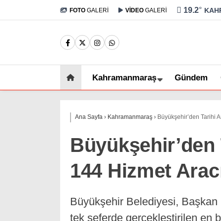
19.2
°
KAH
FOTO
GALERİ
VİDEO
GALERİ
Kahramanmaraş
Gündem
Ana Sayfa
›
Kahramanmaraş
›
Büyükşehir’den Tarihi Ar
Büyükşehir’den T
144 Hizmet Aracı
Büyükşehir Belediyesi, Başkan 
tek seferde gerçekleştirilen en 