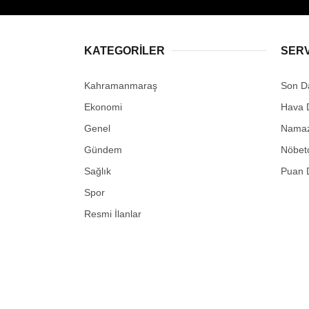
KATEGORİLER
SER
Kahramanmaraş
Son D
Ekonomi
Hava 
Genel
Namaz 
Gündem
Nöbetç
Sağlık
Puan 
Spor
Resmi İlanlar