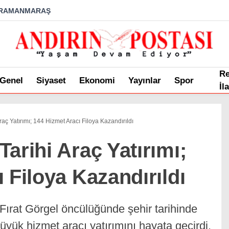
RAMANMARAŞ
R
Genel
Siyaset
Ekonomi
Yayınlar
Spor
İl
aç Yatırımı; 144 Hizmet Aracı Filoya Kazandırıldı
arihi Araç Yatırımı;
 Filoya Kazandırıldı
Fırat Görgel öncülüğünde şehir tarihinde
büyük hizmet aracı yatırımını hayata geçirdi.