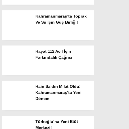
Gündem
Genel
Kahramanmaraş’ta Toprak
Ve Su İçin Güç Birliği!
Siyaset
Ekonomi
Yayınlar
Hayat 112 Acil İçin
Farkındalık Çağrısı
Spor
Resmi İlanlar
Sanat Edebiyat
Hain Saldırı Milat Oldu:
Kahramanmaraş’ta Yeni
Haber Arşivi
Dönem
Türkoğlu’na Yeni Etüt
Merkezi!