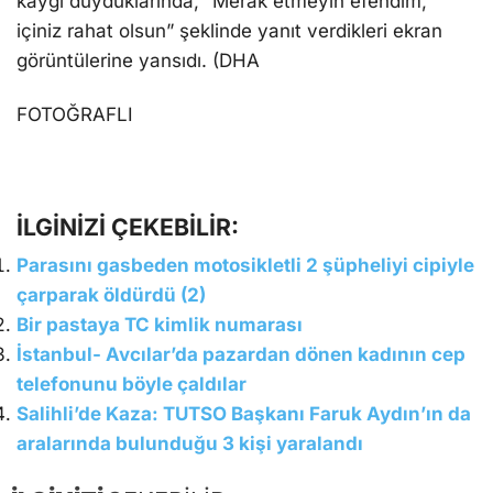
kaygı duyduklarında, “Merak etmeyin efendim,
içiniz rahat olsun” şeklinde yanıt verdikleri ekran
görüntülerine yansıdı. (DHA
FOTOĞRAFLI
İLGİNİZİ ÇEKEBİLİR:
Parasını gasbeden motosikletli 2 şüpheliyi cipiyle
çarparak öldürdü (2)
Bir pastaya TC kimlik numarası
İstanbul- Avcılar’da pazardan dönen kadının cep
telefonunu böyle çaldılar
Salihli’de Kaza: TUTSO Başkanı Faruk Aydın’ın da
aralarında bulunduğu 3 kişi yaralandı