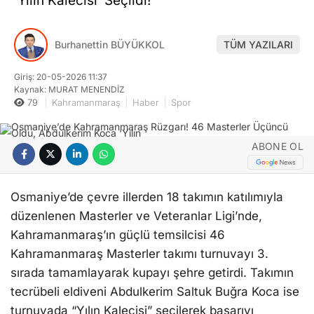
‘Yılın Kalecisi’ Seçildi!
Burhanettin BÜYÜKKOL
TÜM YAZILARI
Giriş: 20-05-2026 11:37
Kaynak: MURAT MENENDİZ
79
Kahramanmaraş
Haber
Spor
ABONE OL
Osmaniye’de çevre illerden 18 takımın katılımıyla
düzenlenen Masterler ve Veteranlar Ligi’nde,
Kahramanmaraş’ın güçlü temsilcisi 46
Kahramanmaraş Masterler takımı turnuvayı 3.
sırada tamamlayarak kupayı şehre getirdi. Takımın
tecrübeli eldiveni Abdulkerim Saltuk Buğra Koca ise
turnuvada “Yılın Kalecisi” seçilerek başarıyı