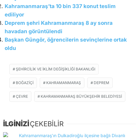
Kahramanmaraş’ta 10 bin 337 konut teslim
ediliyor
Deprem şehri Kahramanmaraş 8 ay sonra
havadan görüntülendi
Başkan Güngör, öğrencilerin sevinçlerine ortak
oldu
ŞEHIRCILIK VE İKLIM DEĞIŞIKLIĞI BAKANLIĞI
BOĞAZIÇI
KAHRAMANMARAŞ
DEPREM
ÇEVRE
KAHRAMANMARAŞ BÜYÜKŞEHIR BELEDIYESI
İLGİNİZİ
ÇEKEBİLİR