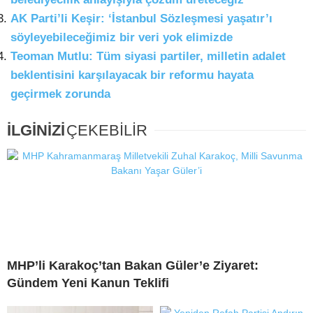
AK Parti’li Keşir: ‘İstanbul Sözleşmesi yaşatır’ı
söyleyebileceğimiz bir veri yok elimizde
Teoman Mutlu: Tüm siyasi partiler, milletin adalet
beklentisini karşılayacak bir reformu hayata
geçirmek zorunda
İLGİNİZİ
ÇEKEBİLİR
MHP’li Karakoç’tan Bakan Güler’e Ziyaret:
Gündem Yeni Kanun Teklifi